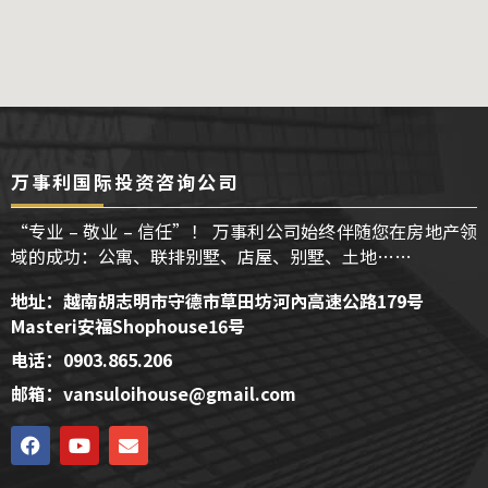
万事利国际投资咨询公司
“专业 – 敬业 – 信任”！ 万事利公司始终伴随您在房地产领
域的成功：公寓、联排别墅、店屋、别墅、土地……
地址：越南胡志明市守德市草田坊河內高速公路179号
Masteri安福Shophouse16号
电话：0903.865.206
邮箱：vansuloihouse@gmail.com
F
Y
E
a
o
n
c
u
v