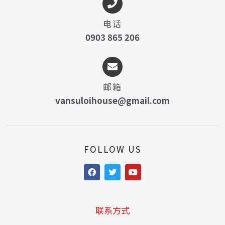
电话
0903 865 206
邮箱
vansuloihouse@gmail.com
FOLLOW US
F
T
Y
a
w
o
c
i
u
e
t
t
b
t
u
o
e
b
联系方式​
o
r
e
k