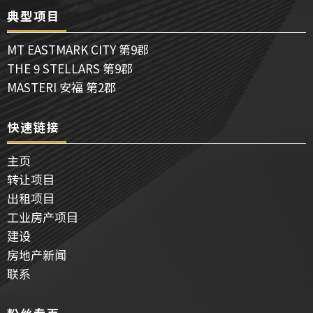
e
t
e
典型项目
b
u
l
o
b
o
o
e
p
MT EASTMARK CITY 第9郡
k
e
THE 9 STELLARS 第9郡
MASTERI 安福 第2郡
快速链接
主页
转让项目
出租项目
工业房产项目
建设
房地产新闻
联系