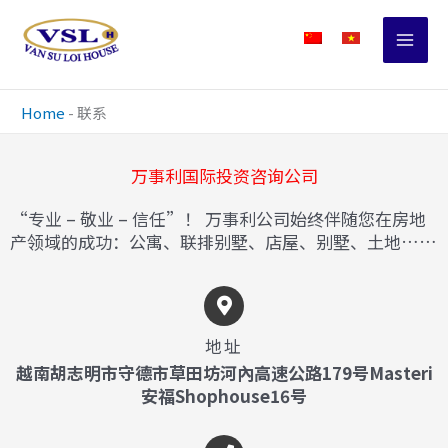
跳
至
主
要
內
Home
-
联系
容
万事利国际投资咨询公司
“专业 – 敬业 – 信任”！ 万事利公司始终伴随您在房地
产领域的成功：公寓、联排别墅、店屋、别墅、土地……
地址
越南胡志明市守德市草田坊河內高速公路179号Masteri
安福Shophouse16号