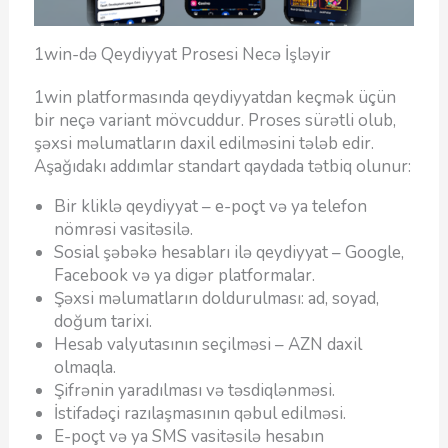
1win-də Qeydiyyat Prosesi Necə İşləyir
1win platformasında qeydiyyatdan keçmək üçün
bir neçə variant mövcuddur. Proses sürətli olub,
şəxsi məlumatların daxil edilməsini tələb edir.
Aşağıdakı addımlar standart qaydada tətbiq olunur:
Bir kliklə qeydiyyat – e-poçt və ya telefon
nömrəsi vasitəsilə.
Sosial şəbəkə hesabları ilə qeydiyyat – Google,
Facebook və ya digər platformalar.
Şəxsi məlumatların doldurulması: ad, soyad,
doğum tarixi.
Hesab valyutasının seçilməsi – AZN daxil
olmaqla.
Şifrənin yaradılması və təsdiqlənməsi.
İstifadəçi razılaşmasının qəbul edilməsi.
E-poçt və ya SMS vasitəsilə hesabın