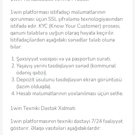
1win platforması istifadəçi məlumatlarının
qorunması üçün SSL şifrələmə texnologiyasından
istifadə edir. KYC (Know Your Customer) prosesi,
qanuni tələblərə uyğun olaraq həyata keçirilir.
İstifadəçilərdən aşağıdakı sənədlər tələb oluna
bilər:
Şəxsiyyət vəsiqəsi və ya pasportun surəti.
Yaşayış yerini təsdiqləyən sənəd (kommunal
ödəniş qəbzi).
Depozit üsulunu təsdiqləyən ekran görüntüsü
(lazım olduqda).
Hesab məlumatlarının yoxlanılması üçün selfie.
1win Texniki Dəstək Xidməti
1win platformasının texniki dəstəyi 7/24 fəaliyyət
göstərir. Əlaqə vasitələri aşağıdakılardır: