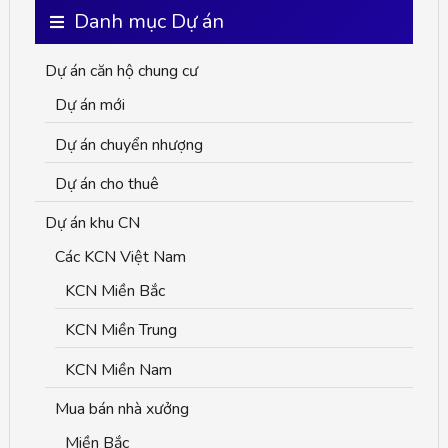
Danh mục Dự án
c
h
Dự án căn hộ chung cư
f
Dự án mới
o
Dự án chuyển nhượng
r
Dự án cho thuê
:
Dự án khu CN
Các KCN Việt Nam
KCN Miền Bắc
KCN Miền Trung
KCN Miền Nam
Mua bán nhà xưởng
Miền Bắc