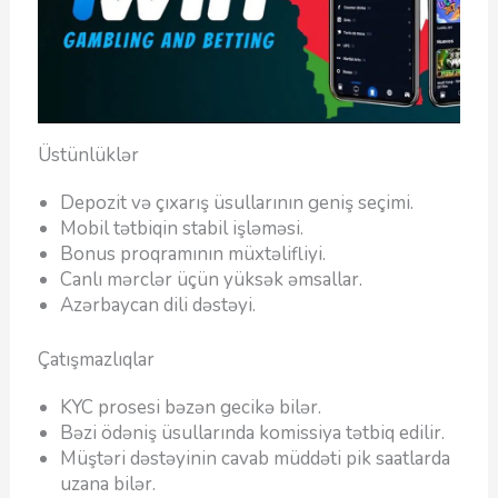
Üstünlüklər
Depozit və çıxarış üsullarının geniş seçimi.
Mobil tətbiqin stabil işləməsi.
Bonus proqramının müxtəlifliyi.
Canlı mərclər üçün yüksək əmsallar.
Azərbaycan dili dəstəyi.
Çatışmazlıqlar
KYC prosesi bəzən gecikə bilər.
Bəzi ödəniş üsullarında komissiya tətbiq edilir.
Müştəri dəstəyinin cavab müddəti pik saatlarda
uzana bilər.