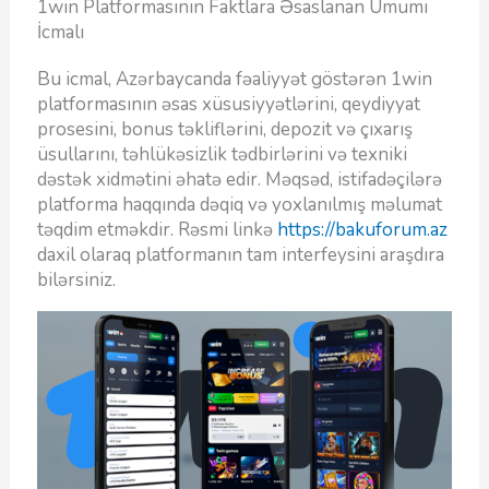
1win Platformasının Faktlara Əsaslanan Ümumi
İcmalı
Bu icmal, Azərbaycanda fəaliyyət göstərən 1win
platformasının əsas xüsusiyyətlərini, qeydiyyat
prosesini, bonus təkliflərini, depozit və çıxarış
üsullarını, təhlükəsizlik tədbirlərini və texniki
dəstək xidmətini əhatə edir. Məqsəd, istifadəçilərə
platforma haqqında dəqiq və yoxlanılmış məlumat
təqdim etməkdir. Rəsmi linkə
https://bakuforum.az
daxil olaraq platformanın tam interfeysini araşdıra
bilərsiniz.