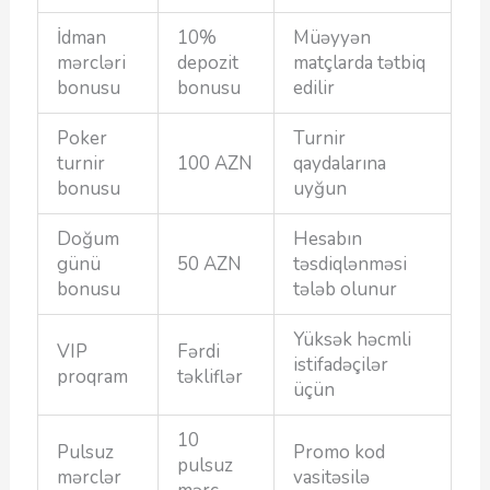
İdman
10%
Müəyyən
mərcləri
depozit
matçlarda tətbiq
bonusu
bonusu
edilir
Poker
Turnir
turnir
100 AZN
qaydalarına
bonusu
uyğun
Doğum
Hesabın
günü
50 AZN
təsdiqlənməsi
bonusu
tələb olunur
Yüksək həcmli
VIP
Fərdi
istifadəçilər
proqram
təkliflər
üçün
10
Pulsuz
Promo kod
pulsuz
mərclər
vasitəsilə