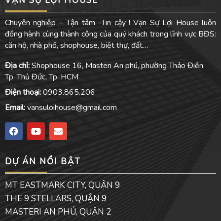
VẠN SỰ LỢI HOUSE
Chuyên nghiệp – Tận tâm -Tin cậy ! Vạn Sự Lợi House luôn
đồng hành cùng thành công của quý khách trong lĩnh vực BĐS:
căn hộ, nhà phố, shophouse, biệt thự, đất…
Địa chỉ:
Shophouse 16, Masteri An phú, phường Thảo Điền,
Tp. Thủ Đức, Tp. HCM
Điện thoại:
0903.865.206
Email:
vansuloihouse@gmail.com
F
Y
E
a
o
n
c
u
v
e
t
e
DỰ ÁN NỔI BẬT
b
u
l
o
b
o
o
e
p
MT EASTMARK CITY, QUẬN 9
k
e
THE 9 STELLARS, QUẬN 9
MASTERI AN PHÚ, QUẬN 2