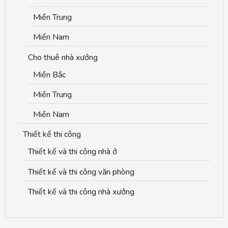
Miền Trung
Miền Nam
Cho thuê nhà xưởng
Miền Bắc
Miền Trung
Miền Nam
Thiết kế thi công
Thiết kế và thi công nhà ở
Thiết kế và thi công văn phòng
Thiết kế và thi công nhà xưởng