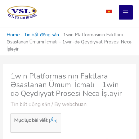
Skip
to
content
Home
-
Tin bất động sản
-
1win Platformasının Faktlara
Əsaslanan Ümumi İcmalı – 1win-də Qeydiyyat Prosesi Necə
İşləyir
1win Platformasının Faktlara
Əsaslanan Ümumi İcmalı – 1win-
də Qeydiyyat Prosesi Necə İşləyir
Tin bất động sản
/ By
webchuan
Mục lục bài viết
[
Ẩn
]