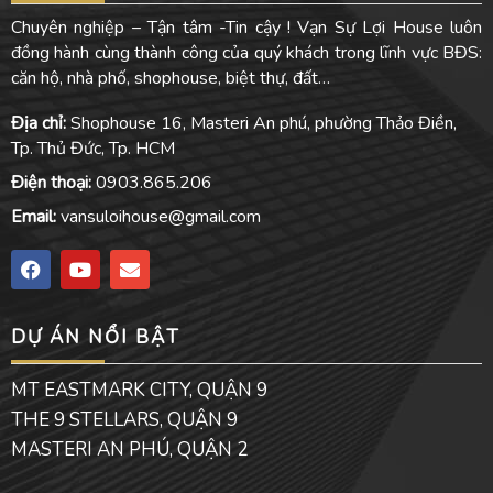
Chuyên nghiệp – Tận tâm -Tin cậy ! Vạn Sự Lợi House luôn
đồng hành cùng thành công của quý khách trong lĩnh vực BĐS:
căn hộ, nhà phố, shophouse, biệt thự, đất…
Địa chỉ:
Shophouse 16, Masteri An phú, phường Thảo Điền,
Tp. Thủ Đức, Tp. HCM
Điện thoại:
0903.865.206
Email:
vansuloihouse@gmail.com
F
Y
E
a
o
n
c
u
v
e
t
e
DỰ ÁN NỔI BẬT
b
u
l
o
b
o
o
e
p
MT EASTMARK CITY, QUẬN 9
k
e
THE 9 STELLARS, QUẬN 9
MASTERI AN PHÚ, QUẬN 2