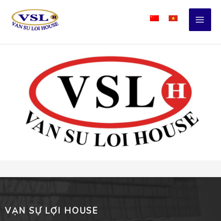
Skip
to
content
VẠN SỰ LỢI HOUSE