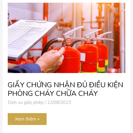
GIẤY
CHỨNG
NHẬN
ĐỦ
ĐIỀU
KIỆN
PHÒNG
CHÁY
CHỮA
CHÁY
GIẤY CHỨNG NHẬN ĐỦ ĐIỀU KIỆN
PHÒNG CHÁY CHỮA CHÁY
Dịch vụ giấy phép
/
22/08/2023
Xem thêm »