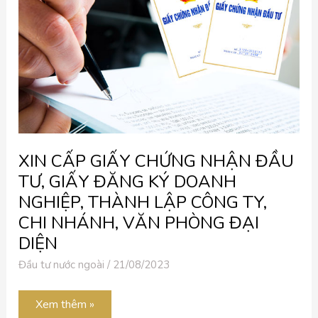
ĐẦU
TƯ,
GIẤY
ĐĂNG
KÝ
DOANH
NGHIỆP,
THÀNH
LẬP
CÔNG
TY,
CHI
NHÁNH,
VĂN
XIN CẤP GIẤY CHỨNG NHẬN ĐẦU
PHÒNG
ĐẠI
TƯ, GIẤY ĐĂNG KÝ DOANH
DIỆN
NGHIỆP, THÀNH LẬP CÔNG TY,
CHI NHÁNH, VĂN PHÒNG ĐẠI
DIỆN
Đầu tư nước ngoài
/
21/08/2023
Xem thêm »