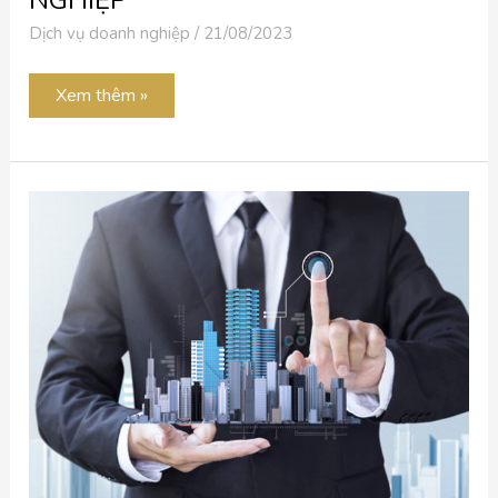
Dịch vụ doanh nghiệp
/
21/08/2023
Xem thêm »
LÀM
CÁC
THỦ
TỤC
XIN
GIẤY
PHÉP
THÀNH
LẬP
CÔNG
TY
TNHH,
CÔNG
TY
CỖ
PHẦN,
DOANH