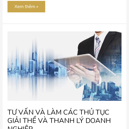
Xem thêm »
TƯ
VẤN
VÀ
LÀM
CÁC
THỦ
TỤC
GIẢI
THỂ
VÀ
THANH
LÝ
DOANH
NGHIỆP
TƯ VẤN VÀ LÀM CÁC THỦ TỤC
GIẢI THỂ VÀ THANH LÝ DOANH
NGHIỆP