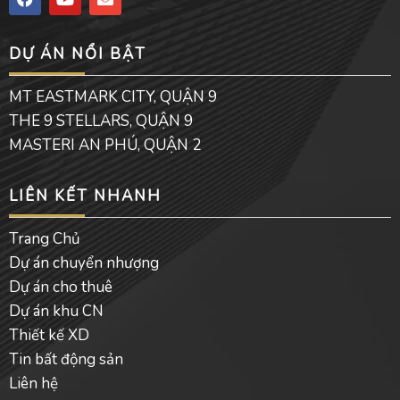
a
o
n
c
u
v
e
t
e
DỰ ÁN NỔI BẬT
b
u
l
o
b
o
o
e
p
MT EASTMARK CITY, QUẬN 9
k
e
THE 9 STELLARS, QUẬN 9
MASTERI AN PHÚ, QUẬN 2
LIÊN KẾT NHANH
Trang Chủ
Dự án chuyển nhượng
Dự án cho thuê
Dự án khu CN
Thiết kế XD
Tin bất động sản
Liên hệ