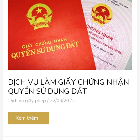
GIẤY
CHỨNG
NHẬN
QUYỀN
SỬ
DỤNG
ĐẤT
DỊCH VỤ LÀM GIẤY CHỨNG NHẬN
QUYỀN SỬ DỤNG ĐẤT
Dịch vụ giấy phép
/
22/08/2023
Xem thêm »