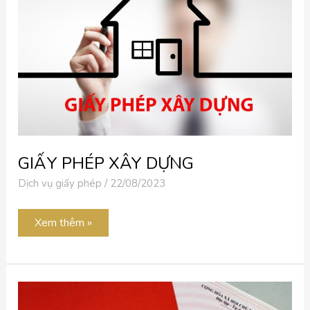
GIẤY PHÉP XÂY DỰNG
Dịch vụ giấy phép
/
22/08/2023
Xem thêm »
DỊCH
VỤ
LÀM