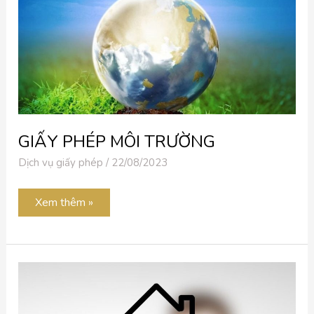
GIẤY PHÉP MÔI TRƯỜNG
Dịch vụ giấy phép
/
22/08/2023
Xem thêm »
GIẤY
PHÉP
XÂY
DỰNG