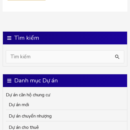
Tìm kiếm
S
e
a
Danh mục Dự án
r
Dự án căn hộ chung cư
c
Dự án mới
h
Dự án chuyển nhượng
f
o
Dự án cho thuê