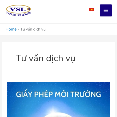
Skip
to
content
Home
-
Tư vấn dịch vụ
Tư vấn dịch vụ
GIẤY
PHÉP
MÔI
TRƯỜNG