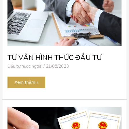
TƯ VẤN HÌNH THỨC ĐẦU TƯ
Đầu tư nước ngoài
/
21/08/2023
Xem thêm »
XIN
CẤP
GIẤY
CHỨNG
NHẬN