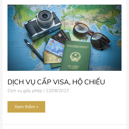
DỊCH
VỤ
CẤP
VISA,
HỘ
CHIẾU
DỊCH VỤ CẤP VISA, HỘ CHIẾU
Dịch vụ giấy phép
/
22/08/2023
Xem thêm »