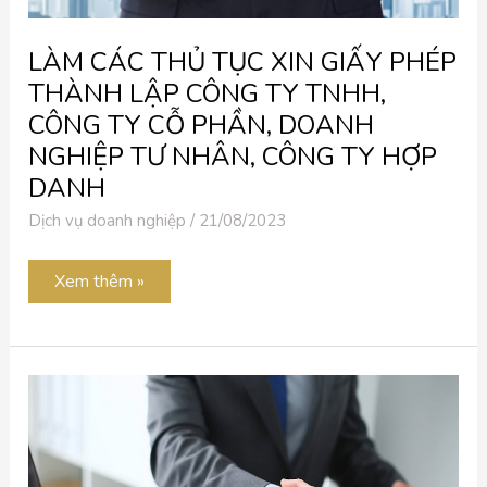
NGHIỆP
TƯ
NHÂN,
CÔNG
LÀM CÁC THỦ TỤC XIN GIẤY PHÉP
TY
THÀNH LẬP CÔNG TY TNHH,
HỢP
DANH
CÔNG TY CỖ PHẦN, DOANH
NGHIỆP TƯ NHÂN, CÔNG TY HỢP
DANH
Dịch vụ doanh nghiệp
/
21/08/2023
Xem thêm »
TƯ
VẤN
HÌNH
THỨC
ĐẦU
TƯ