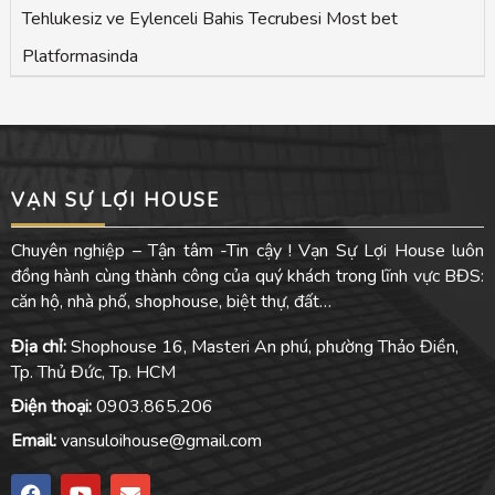
Tehlukesiz ve Eylenceli Bahis Tecrubesi Most bet
Platformasinda
VẠN SỰ LỢI HOUSE
Chuyên nghiệp – Tận tâm -Tin cậy ! Vạn Sự Lợi House luôn
đồng hành cùng thành công của quý khách trong lĩnh vực BĐS:
căn hộ, nhà phố, shophouse, biệt thự, đất…
Địa chỉ:
Shophouse 16, Masteri An phú, phường Thảo Điền,
Tp. Thủ Đức, Tp. HCM
Điện thoại:
0903.865.206
Email:
vansuloihouse@gmail.com
F
Y
E