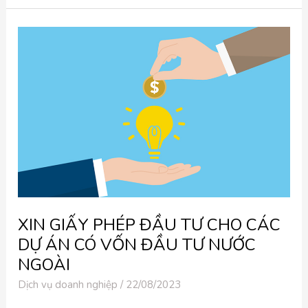
XIN
GIẤY
PHÉP
ĐẦU
TƯ
CHO
CÁC
DỰ
ÁN
CÓ
VỐN
ĐẦU
TƯ
NƯỚC
NGOÀI
XIN GIẤY PHÉP ĐẦU TƯ CHO CÁC
DỰ ÁN CÓ VỐN ĐẦU TƯ NƯỚC
NGOÀI
Dịch vụ doanh nghiệp
/
22/08/2023