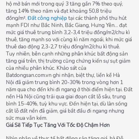
hộ mở bán mới trong quý 3 tăng gần 7% theo quý,
tăng 14% theo năm và đạt khoảng 50,8 triệu
đồng/m².
Đất công nghiệp
tại các thành phố thu hút
mạnh FDI như Bắc Ninh, Bắc Giang, Hưng Yên… đạt
mức giá thuê trung bình 3,2-3,4 triệu đồng/m2/chu kì
thuê, tăng mạnh so với cùng kì năm ngoái, khi mức giá
thuê dao động 2,3-2,7 triệu đồng/m2/chu kì thuê.
Tuy nhiên, bên cạnh những phân khúc bất động sản
tăng giá trên, thị trường cũng chứng kiến sự sụt giảm
của nhiều phân khúc. Khảo sát của
Batdongsan.com.vn ghi nhận, biệt thự, liền kề Hà
Nội đã giảm trung bình 20-30% trong vòng hơn 1
năm qua cho đến khi đi ngang ở thời điểm hiện tại. Đất
nền Hà Nội cũng trải qua giai đoạn cắt lỗ sâu, trung
bình 15-40%, tuỳ khu vực. Đến hiện tại, dù làn sóng
cắt lỗ đất nền đã giảm, giá bắt đầu đi ngang nhưng
sức mua vẫn kém.
Giá Sẽ Tiếp Tục Tăng Với Tốc Độ Chậm Hơn
Nhìn nhận về thực tế bất động sản tăng giá, bà Đỗ