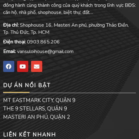
đồng hành cùng thành công của quý khách trong lĩnh vực BĐS:
căn hộ, nhà phố, shophouse, biệt thự, đất…
Địa chỉ:
Shophouse 16, Masteri An phú, phường Thảo Điền,
Tp. Thủ Đức, Tp. HCM
Điện thoại:
0903.865.206
Email:
vansuloihouse@gmail.com
F
Y
E
a
o
n
c
u
v
e
t
e
DỰ ÁN NỔI BẬT
b
u
l
o
b
o
o
e
p
MT EASTMARK CITY, QUẬN 9
k
e
THE 9 STELLARS, QUẬN 9
MASTERI AN PHÚ, QUẬN 2
LIÊN KẾT NHANH