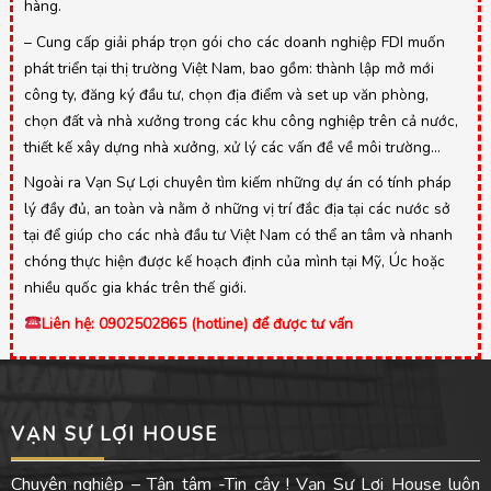
hàng.
– Cung cấp giải pháp trọn gói cho các doanh nghiệp FDI muốn
phát triển tại thị trường Việt Nam, bao gồm: thành lập mở mới
công ty, đăng ký đầu tư, chọn địa điểm và set up văn phòng,
chọn đất và nhà xưởng trong các khu công nghiệp trên cả nước,
thiết kế xây dựng nhà xưởng, xử lý các vấn đề về môi trường…
Ngoài ra Vạn Sự Lợi chuyên tìm kiếm những dự án có tính pháp
lý đầy đủ, an toàn và nằm ở những vị trí đắc địa tại các nước sở
tại để giúp cho các nhà đầu tư Việt Nam có thể an tâm và nhanh
chóng thực hiện được kế hoạch định của mình tại Mỹ, Úc hoặc
nhiều quốc gia khác trên thế giới.
Liên hệ: 0902502865 (hotline) để được tư vấn
VẠN SỰ LỢI HOUSE
Chuyên nghiệp – Tận tâm -Tin cậy ! Vạn Sự Lợi House luôn