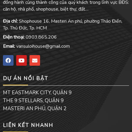
đồng hành cùng thành công của quý khách trong lĩnh vực BĐS:
căn hộ, nhà phố, shophouse, biệt thự, đất…
Địa chỉ:
Shophouse 16, Masteri An phú, phường Thảo Điền,
Tp. Thủ Đức, Tp. HCM
Điện thoại:
0903.865.206
Email:
vansuloihouse@gmail.com
F
Y
E
a
o
n
c
u
v
e
t
e
DỰ ÁN NỔI BẬT
b
u
l
o
b
o
o
e
p
MT EASTMARK CITY, QUẬN 9
k
e
THE 9 STELLARS, QUẬN 9
MASTERI AN PHÚ, QUẬN 2
LIÊN KẾT NHANH