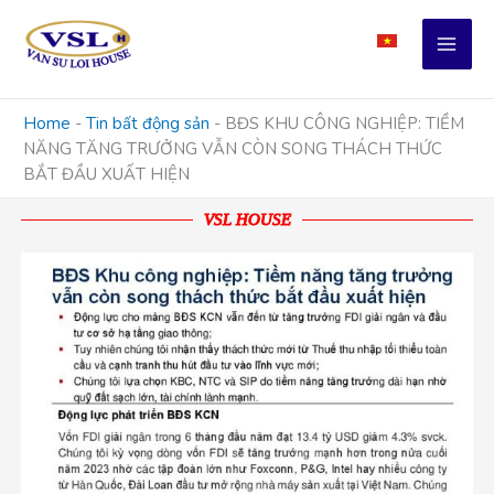
Skip
to
content
Home
-
Tin bất động sản
-
BĐS KHU CÔNG NGHIỆP: TIỀM
NĂNG TĂNG TRƯỞNG VẪN CÒN SONG THÁCH THỨC
BẮT ĐẦU XUẤT HIỆN
VSL HOUSE