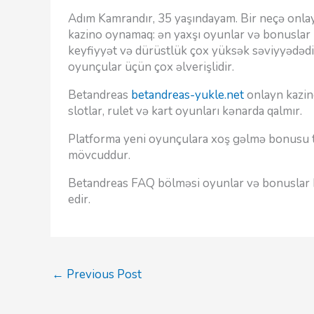
Adım Kamrandır, 35 yaşındayam. Bir neçə onl
kazino oynamaq: ən yaxşı oyunlar və bonuslar b
keyfiyyət və dürüstlük çox yüksək səviyyədədir.
oyunçular üçün çox əlverişlidir.
Betandreas
betandreas-yukle.net
onlayn kazin
slotlar, rulet və kart oyunları kənarda qalmır.
Platforma yeni oyunçulara xoş gəlmə bonusu tə
mövcuddur.
Betandreas FAQ bölməsi oyunlar və bonuslar ha
edir.
←
Previous Post