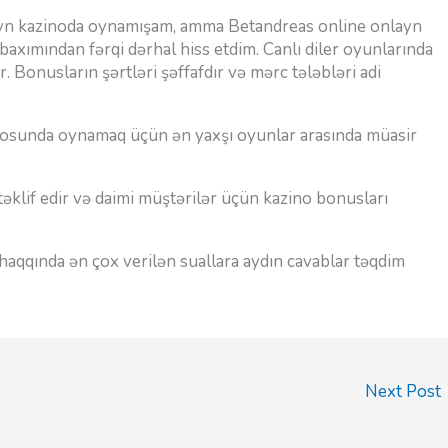
ayn kazinoda oynamışam, amma Betandreas online onlayn
axımından fərqi dərhal hiss etdim. Canlı diler oyunlarında
 Bonusların şərtləri şəffafdır və mərc tələbləri adi
osunda oynamaq üçün ən yaxşı oyunlar arasında müasir
klif edir və daimi müştərilər üçün kazino bonusları
qqında ən çox verilən suallara aydın cavablar təqdim
Next Post