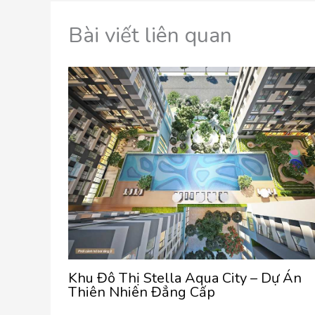
Bài viết liên quan
Khu Đô Thị Stella Aqua City – Dự Án
Thiên Nhiên Đẳng Cấp