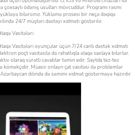
də üçün optimallaşdırılıb. O, iOS və Android cihazları ilə
və çoxsaylı ödəniş üsulları mövcuddur. Proqramı rəsmi
yükləyə bilərsiniz. Yükləmə prosesi bir neçə dəqiqə
lində 24/7 müştəri dəstəyi xidməti göstərilir.
laqə Vasitələri
laqə Vasitələri oyunçular üçün 7/24 canlı dəstək xidməti
ektron poçt vasitəsilə də rahatlıqla əlaqə saxlaya bilərlər.
ktiv olaraq sürətli cavablar təmin edir. Saytda tez-tez
ə köməkçidir. Müasir onlayn çat vasitəsi ilə problemlər
rı Azərbaycan dilində də səmimi xidmət göstərməyə hazırdır.