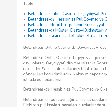
Table
Betandreas Online Casino-da Qeydiyyat Pro
Betandreas-də Hesabınıza Pul Qoymaq və Ç
Betandreas Mobil Proqramının Xüsusiyyətlə
Betandreas-da Müştəri Dəstəyi Xidmətləri v
Betandreas Casino-da Təhlükəsizlik və Lise
Betandreas Online Casino-da Qeydiyyat Prose
Betandreas Online Casino-da qeydiyyat prosesi s
daxil olaraq “Qeydiyyat” düyməsini tapın. Sonr
daxil edin. Şəxsi məlumatlarınızı tələb olunan
göndərilən kodu daxil edin. Nəhayət, depozit 
istifadə edə bilərsiniz.
Betandreas-də Hesabınıza Pul Qoymaq və Çıxa
Betandreas-də pul qoymağın ən rahat üsullarınd
Elektron pul kisələri, məsələn, cüzdanlar da sür