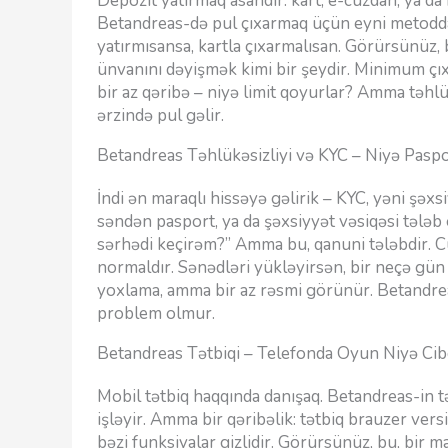
Depozit yatırmaq asandır: kart, e-cüzdan, ya da
Betandreas-də pul çıxarmaq üçün eyni metodda
yatırmısansa, kartla çıxarmalısan. Görürsünüz, 
ünvanını dəyişmək kimi bir şeydir. Minimum çıx
bir az qəribə – niyə limit qoyurlar? Amma təhlü
ərzində pul gəlir.
Betandreas Təhlükəsizliyi və KYC – Niyə Paspo
İndi ən maraqlı hissəyə gəlirik – KYC, yəni şə
səndən pasport, ya da şəxsiyyət vəsiqəsi tələ
sərhədi keçirəm?” Amma bu, qanuni tələbdir. Cu
normaldır. Sənədləri yükləyirsən, bir neçə gün 
yoxlama, amma bir az rəsmi görünür. Betandreas
problem olmur.
Betandreas Tətbiqi – Telefonda Oyun Niyə Cib
Mobil tətbiq haqqında danışaq. Betandreas-in tə
işləyir. Amma bir qəribəlik: tətbiq brauzer ver
bəzi funksiyalar gizlidir. Görürsünüz, bu, bir