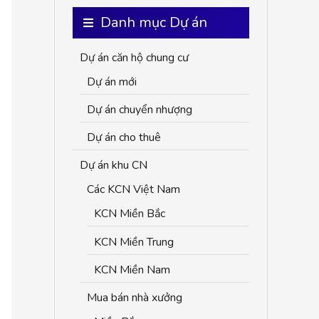
c
Danh mục Dự án
h
Dự án căn hộ chung cư
f
Dự án mới
o
r
Dự án chuyển nhượng
:
Dự án cho thuê
Dự án khu CN
Các KCN Việt Nam
KCN Miền Bắc
KCN Miền Trung
KCN Miền Nam
Mua bán nhà xưởng