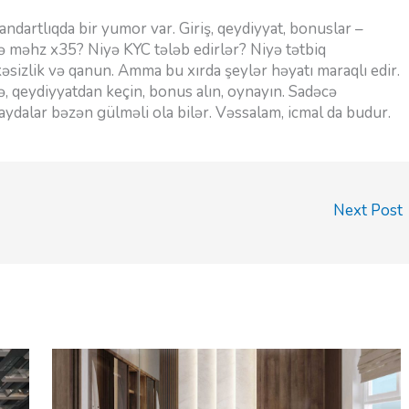
ndartlıqda bir yumor var. Giriş, qeydiyyat, bonuslar –
ə məhz x35? Niyə KYC tələb edirlər? Niyə tətbiq
əsizlik və qanun. Amma bu xırda şeylər həyatı maraqlı edir.
ə, qeydiyyatdan keçin, bonus alın, oynayın. Sadəcə
qaydalar bəzən gülməli ola bilər. Vəssalam, icmal da budur.
Next Post