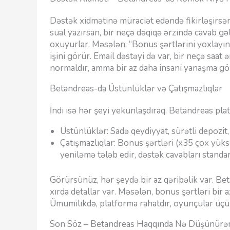
Dəstək xidmətinə müraciət edəndə fikirləşirsən:
sual yazırsan, bir neçə dəqiqə ərzində cavab gə
oxuyurlar. Məsələn, “Bonus şərtlərini yoxlayın
işini görür. Email dəstəyi də var, bir neçə saat
normaldır, amma bir az daha insani yanaşma gö
Betandreas-da Üstünlüklər və Çatışmazlıqlar
İndi isə hər şeyi yekunlaşdıraq. Betandreas pl
Üstünlüklər: Sadə qeydiyyat, sürətli depozit,
Çatışmazlıqlar: Bonus şərtləri (x35 çox yüks
yeniləmə tələb edir, dəstək cavabları standar
Görürsünüz, hər şeydə bir az qəribəlik var. Be
xırda detallar var. Məsələn, bonus şərtləri bir
Ümumilikdə, platforma rahatdır, oyunçular üçün 
Son Söz – Betandreas Haqqında Nə Düşünür