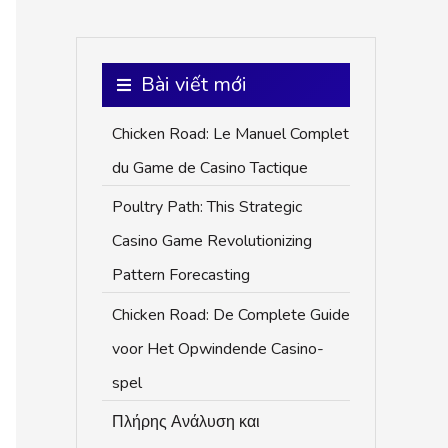
Bài viết mới
Chicken Road: Le Manuel Complet
du Game de Casino Tactique
Poultry Path: This Strategic
Casino Game Revolutionizing
Pattern Forecasting
Chicken Road: De Complete Guide
voor Het Opwindende Casino-
spel
Πλήρης Ανάλυση και