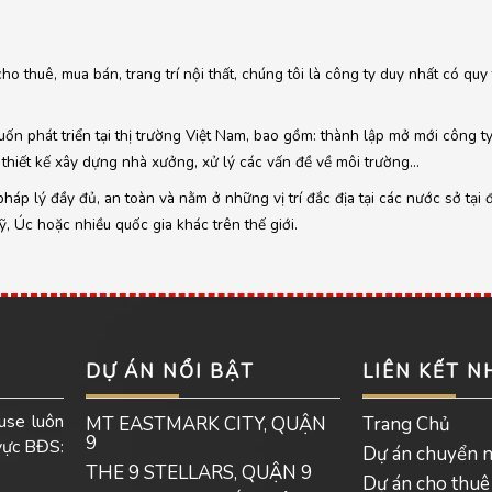
cho thuê, mua bán, trang trí nội thất, chúng tôi là công ty duy nhất có qu
ốn phát triển tại thị trường Việt Nam, bao gồm: thành lập mở mới công t
thiết kế xây dựng nhà xưởng, xử lý các vấn đề về môi trường…
áp lý đầy đủ, an toàn và nằm ở những vị trí đắc địa tại các nước sở tại 
 Úc hoặc nhiều quốc gia khác trên thế giới.
DỰ ÁN NỔI BẬT
LIÊN KẾT 
use luôn
MT EASTMARK CITY, QUẬN
Trang Chủ
9
 vực BĐS:
Dự án chuyển 
THE 9 STELLARS, QUẬN 9
Dự án cho thuê