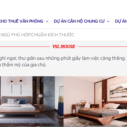
CHO THUÊ VĂN PHÒNG
DỰ ÁN CĂN HỘ CHUNG CƯ
DỰ ÁN
G NGỦ PHÙ HỢP,CHUẨN KÍCH THƯỚC
VSL HOUSE
hỉ ngơi, thư giãn sau những phút giây làm việc căng thẳng.
u thẩm mỹ của gia chủ.