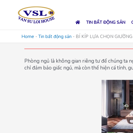
Skip
to
content
TIN BẤT ĐỘNG SẢN
Home
-
Tin bất động sản
-
BÍ KÍP LỰA CHỌN GIƯỜN
Phòng ngủ là không gian riêng tư để chúng ta ng
chỉ đảm bảo giấc ngủ, mà còn thể hiện cá tính, g