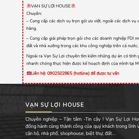
VẠN SỰ LỢI HOUSE
Chuyên:
– Cung cấp các dịch vụ trọn gói ưu việt, ngoài các dịch vụ 
hàng.
– Cung cấp giải pháp trọn gói cho các doanh nghiệp FDI mu
đất và nhà xưởng trong các khu công nghiệp trên cả nước, 
Ngoài ra Vạn Sự Lợi chuyên tìm kiếm những dự án có tính ph
nhanh chóng thực hiện được kế hoạch định của mình tại Mỹ,
Liên hệ: 0902502865 (hotline) để được tư vấn
VẠN SỰ LỢI HOUSE
Chuyên nghiệp – Tận tâm -Tin cậy ! Vạn Sự Lợi Ho
đồng hành cùng thành công của quý khách trong lĩnh
căn hộ, nhà phố, shophouse, biệt thự, đất…