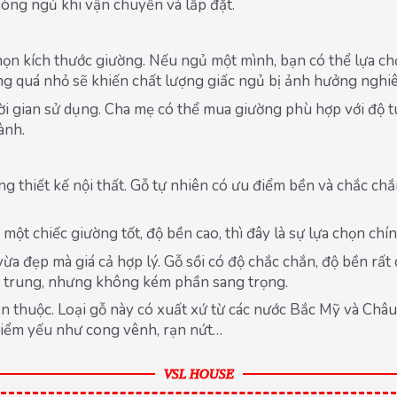
òng ngủ khi vận chuyển và lắp đặt.
ọn kích thước giường. Nếu ngủ một mình, bạn có thể lựa chọ
ường quá nhỏ sẽ khiến chất lượng giấc ngủ bị ảnh hưởng nghi
ời gian sử dụng. Cha mẹ có thể mua giường phù hợp với độ 
ành.
g thiết kế nội thất. Gỗ tự nhiên có ưu điểm bền và chắc ch
ột chiếc giường tốt, độ bền cao, thì đây là sự lựa chọn chí
 vừa đẹp mà giá cả hợp lý. Gỗ sồi có độ chắc chắn, độ bền r
rẻ trung, nhưng không kém phần sang trọng.
en thuộc. Loại gỗ này có xuất xứ từ các nước Bắc Mỹ và Châu
điểm yếu như cong vênh, rạn nứt…
VSL HOUSE