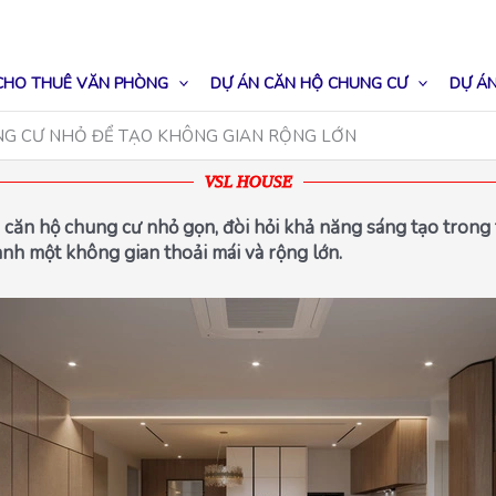
CHO THUÊ VĂN PHÒNG
DỰ ÁN CĂN HỘ CHUNG CƯ
DỰ ÁN
UNG CƯ NHỎ ĐỂ TẠO KHÔNG GIAN RỘNG LỚN
VSL HOUSE
ăn hộ chung cư nhỏ gọn, đòi hỏi khả năng sáng tạo trong tr
nh một không gian thoải mái và rộng lớn.