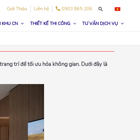
Giới Thiệu
Liên hệ
0903 865 206
 KHU CN
THIẾT KẾ THI CÔNG
TƯ VẤN DỊCH VỤ
ang trí để tối ưu hóa không gian. Dưới đây là