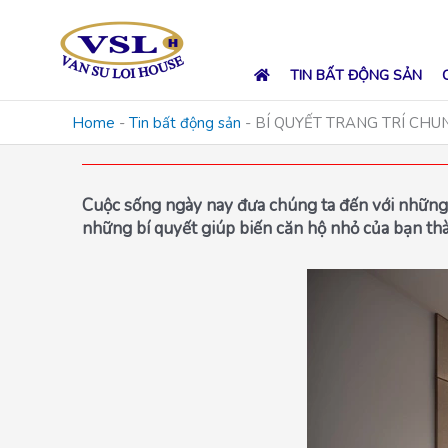
Skip
to
content
TIN BẤT ĐỘNG SẢN
Home
-
Tin bất động sản
-
BÍ QUYẾT TRANG TRÍ CH
Cuộc sống ngày nay đưa chúng ta đến với những c
những bí quyết giúp biến căn hộ nhỏ của bạn thà