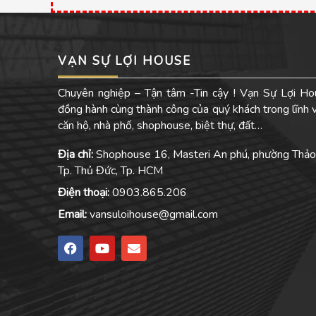
VẠN SỰ LỢI HOUSE
Chuyên nghiệp – Tận tâm -Tin cậy ! Vạn Sự Lợi Ho
đồng hành cùng thành công của quý khách trong lĩnh
căn hộ, nhà phố, shophouse, biệt thự, đất…
Địa chỉ:
Shophouse 16, Masteri An phú, phường Thảo
Tp. Thủ Đức, Tp. HCM
Điện thoại:
0903.865.206
Email:
vansuloihouse@gmail.com
F
Y
E
a
o
n
c
u
v
e
t
e
b
u
l
o
b
o