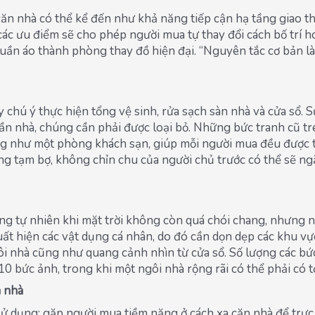
ăn nhà có thể kể đến như khả năng tiếp cận hạ tầng giao thô
 các ưu điểm sẽ cho phép người mua tự thay đổi cách bố trí h
uần áo thành phòng thay đồ hiện đại. “Nguyên tắc cơ bản l
 chú ý thực hiện tổng vệ sinh, rửa sạch sàn nhà và cửa sổ. 
trần nhà, chúng cần phải được loại bỏ. Những bức tranh cũ 
ng như một phòng khách sạn, giúp mỗi người mua đều được t
ng tạm bợ, không chỉn chu của người chủ trước có thể sẽ n
g tự nhiên khi mặt trời không còn quá chói chang, nhưng ngo
uất hiện các vật dụng cá nhân, do đó cần dọn dẹp các khu vự
gôi nhà cũng như quang cảnh nhìn từ cửa sổ. Số lượng các bứ
10 bức ảnh, trong khi một ngôi nhà rộng rãi có thể phải có t
n nhà
sử dụng: gặp người mua tiềm năng ở cách xa căn nhà để trực 