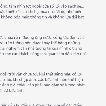
ng, tầm nhìn tốt ngoài cửa sổ, lối vào sạch sẽ…
oặc thiết kế sau khi họ mua nhà. Ví dụ như biến
à không bóp méo thông tin và không lừa dối bất
Sửa chữa rò rỉ đường ống nước, công tắc đèn và ổ
treo trên tường nên được thay thế bằng những
rải nghiệm căn nhà tương lai của mình ở trạng
găn cản các khách hàng mới quan tâm đến căn nhà
ài trời vẫn chưa tối. Nội thất sáng màu có lợi
c trước khi chụp ảnh. Các bức ảnh nên thể hiện
c ảnh giới thiệu cần phải bảo đảm số lượng nhất
ới 20 bức ảnh.
tiếp dẫn họ đến nơi, đồng thời nói về đặc điểm