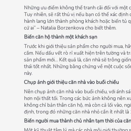
Những ưu điểm không thể tranh cãi đối với một c
Tuy nhiên, sẽ rất thú vị nếu bạn có thể xác định
hành lang lớn thành phòng khách hoặc biến tủ q
cứ ai” – Natalia Borzenkova cho biết thêm.
Biến căn hộ thành một khách sạn
Trước khi giới thiệu sản phẩm cho người mua, hãy
cắm. Nếu dấu vết rò rỉ xuất hiện trên tường và 
sản phẩm mới… Kết quả là, căn nhà sẽ trông giố
thái tốt nhất. Những bằng chứng về một cuộc số
này.
Chụp ảnh giới thiệu căn nhà vào buổi chiều
Nên chụp ảnh căn nhà vào buổi chiều, với ánh sán
hơn nội thất tối. Trong các bức ảnh không nên x
không chỉ bản thân căn hộ, mà còn cả lối vào, n
định, trong đó những căn nhà nhỏ cần ít nhất là 
Biến người mua thành chủ nhân tạm thời của că
Một kỹ thuật tâm lý mà các nhà môi giới thường 