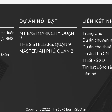
DỰ ÁN NỔI BẬT
LIÊN KẾT 
use luôn
MT EASTMARK CITY, QUẬN
Trang Chủ
9
 vực BĐS:
Dự án chuyển 
THE 9 STELLARS, QUẬN 9
Dự án cho thuê
MASTERI AN PHÚ, QUẬN 2
Dự án khu CN
 Điền,
Thiết kế XD
Tin bất động s
Liên hệ
Copyright 2022 | Thiết kế bởi
HiSEO.vn