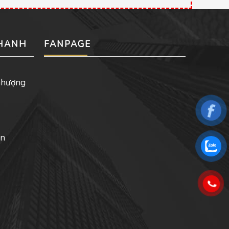
NHANH
FANPAGE
nhượng
ản