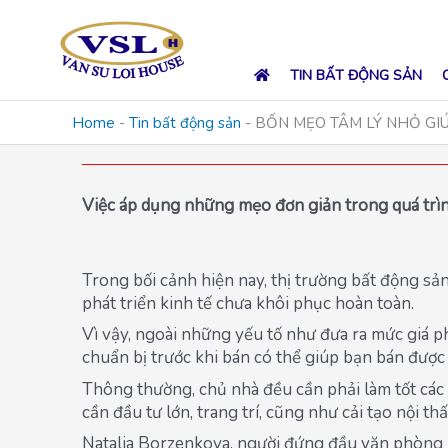
Skip
to
content
TIN BẤT ĐỘNG SẢN
Home
-
Tin bất động sản
-
BỐN MẸO TÂM LÝ NHỎ GI
Việc áp dụng những mẹo đơn giản trong quá trìn
Trong bối cảnh hiện nay, thị trường bất động sản
phát triển kinh tế chưa khôi phục hoàn toàn.
Vì vậy, ngoài những yếu tố như đưa ra mức giá p
chuẩn bị trước khi bán có thể giúp bạn bán được
Thông thường, chủ nhà đều cần phải làm tốt các
cần đầu tư lớn, trang trí, cũng như cải tạo nội th
Natalia Borzenkova, người đứng đầu văn phòng m