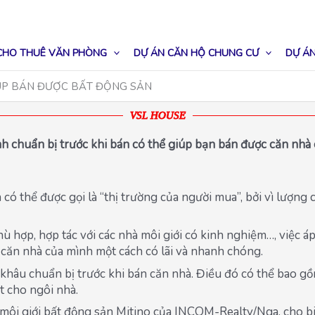
CHO THUÊ VĂN PHÒNG
DỰ ÁN CĂN HỘ CHUNG CƯ
DỰ ÁN
ÚP BÁN ĐƯỢC BẤT ĐỘNG SẢN
VSL HOUSE
h chuẩn bị trước khi bán có thể giúp bạn bán được căn nhà 
 có thể được gọi là “thị trường của người mua”, bởi vì lượng
hù hợp, hợp tác với các nhà môi giới có kinh nghiệm…, việc
 căn nhà của mình một cách có lãi và nhanh chóng.
 khâu chuẩn bị trước khi bán căn nhà. Điều đó có thể bao g
ất cho ngôi nhà.
ôi giới bất động sản Mitino của INCOM-Realty/Nga, cho biết