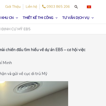
Giới Thiệu
Liên hệ
0903 865 206
 KHU CN
THIẾT KẾ THI CÔNG
TƯ VẤN DỊCH VỤ
 ĐỊNH CƯ MỸ EB5
ài chiến đấu tìm hiểu về dự án EB5 – cơ hội việc
hí Minh
hận và gửi về cục di trú Mỹ