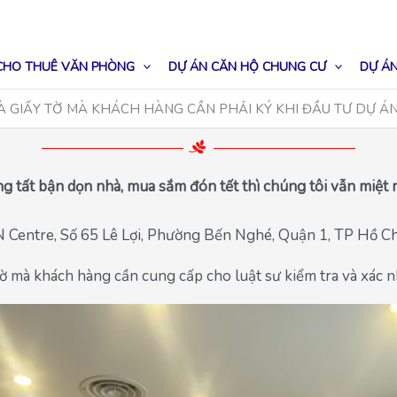
CHO THUÊ VĂN PHÒNG
DỰ ÁN CĂN HỘ CHUNG CƯ
DỰ ÁN
VÀ GIẤY TỜ MÀ KHÁCH HÀNG CẦN PHẢI KÝ KHI ĐẦU TƯ DỰ ÁN
 tất bận dọn nhà, mua sắm đón tết thì chúng tôi vẫn miệt m
N Centre, Số 65 Lê Lợi, Phường Bến Nghé, Quận 1, TP Hồ C
tờ mà khách hàng cần cung cấp cho luật sư kiểm tra và xác n