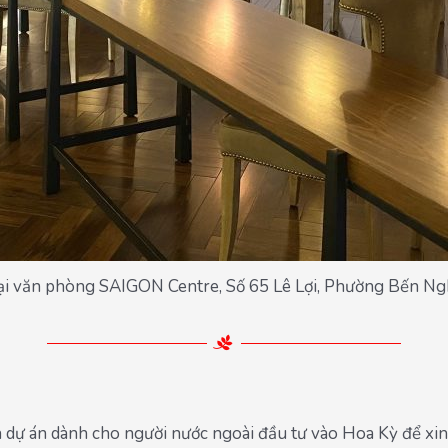
tại văn phòng SAIGON Centre, Số 65 Lê Lợi, Phường Bến Ng
dự án dành cho người nước ngoài đầu tư vào Hoa Kỳ để xin t