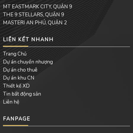
o
e
p
MT EASTMARK CITY, QUẬN 9
k
e
THE 9 STELLARS, QUẬN 9
MASTERI AN PHÚ, QUẬN 2
LIÊN KẾT NHANH
Trang Chủ
Dự án chuyển nhượng
Dự án cho thuê
Dự án khu CN
Thiết kế XD
Tin bất động sản
Liên hệ
FANPAGE