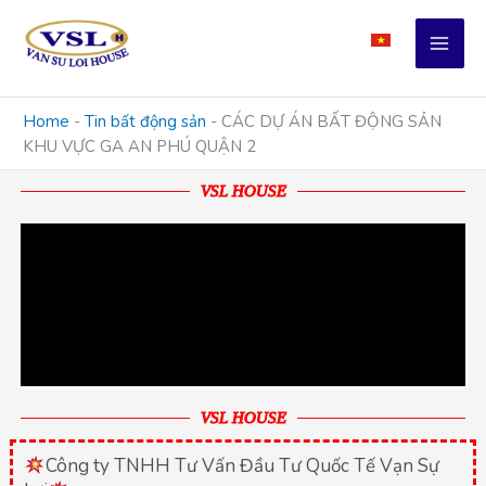
Skip
to
content
Home
-
Tin bất động sản
-
CÁC DỰ ÁN BẤT ĐỘNG SẢN
KHU VỰC GA AN PHÚ QUẬN 2
VSL HOUSE
VSL HOUSE
Công ty TNHH Tư Vấn Đầu Tư Quốc Tế Vạn Sự