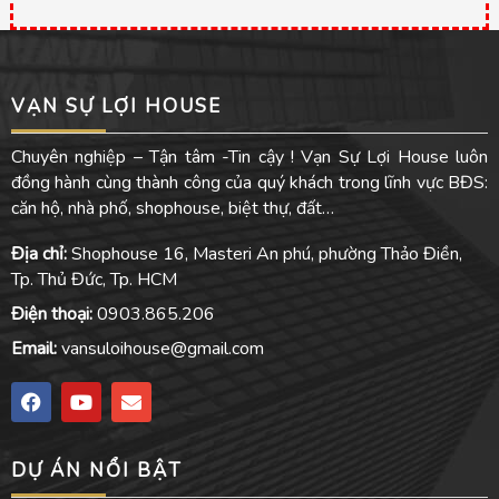
VẠN SỰ LỢI HOUSE
Chuyên nghiệp – Tận tâm -Tin cậy ! Vạn Sự Lợi House luôn
đồng hành cùng thành công của quý khách trong lĩnh vực BĐS:
căn hộ, nhà phố, shophouse, biệt thự, đất…
Địa chỉ:
Shophouse 16, Masteri An phú, phường Thảo Điền,
Tp. Thủ Đức, Tp. HCM
Điện thoại:
0903.865.206
Email:
vansuloihouse@gmail.com
F
Y
E
a
o
n
c
u
v
e
t
e
DỰ ÁN NỔI BẬT
b
u
l
o
b
o