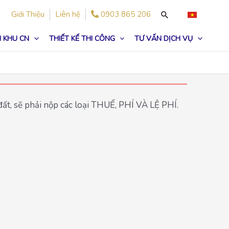
Giới Thiệu
Liên hệ
0903 865 206
 KHU CN
THIẾT KẾ THI CÔNG
TƯ VẤN DỊCH VỤ
đất, sẽ phải nộp các loại THUẾ, PHÍ VÀ LỆ PHÍ.