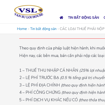
Skip
to
content
TIN BẤT ĐỘNG SẢN
Home
-
Tin bất động sản
-
CÁC LOẠI THUẾ PHẢI NỘP
Theo quy định của pháp luật hiện hành, khi muốn
Hiện nay, các bên mua, bán cần phải nộp các loại t
1 – THUẾ THU NHẬP CÁ NHÂN
(25% lợi nhuậ
2 – LỆ PHÍ TRƯỚC BẠ
(0.5 % tổng giá trị chuyể
3 – LỆ PHÍ ĐỊA CHÍNH
(theo quy định hiện hành
4 – PHÍ CÔNG CHỨNG
(theo quy định hiện hàn
5 – PHÍ DỊCH VỤ KHÁC NẾU CÓ
(theo thỏa thu