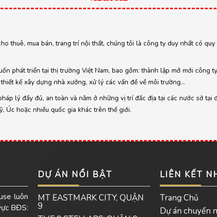
cho thuê, mua bán, trang trí nội thất, chúng tôi là công ty duy nhất có qu
ốn phát triển tại thị trường Việt Nam, bao gồm: thành lập mở mới công t
thiết kế xây dựng nhà xưởng, xử lý các vấn đề về môi trường…
áp lý đầy đủ, an toàn và nằm ở những vị trí đắc địa tại các nước sở tại 
 Úc hoặc nhiều quốc gia khác trên thế giới.
DỰ ÁN NỔI BẬT
LIÊN KẾT 
use luôn
MT EASTMARK CITY, QUẬN
Trang Chủ
9
 vực BĐS:
Dự án chuyển 