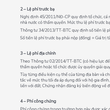
2 – Lệ phí trước bạ
Nghị định 45/2011/NĐ-CP quy định tổ chức, cá nhâ
nhà nước có thẩm quyền. Mức thu lệ phí trước bạ
Thông tư 34/2013/TT-BTC quy định số tiền lệ ph
Số tiền lệ phí trước bạ phải nộp (đồng) = Giá trị t
3 – Lệ phí địa chính
Theo Thông tư 02/2014/TT-BTC (có hiệu lực đến 3
thẩm quyền hoặc tổ chức được ủy quyền giải quyế
Tùy từng điều kiện cụ thể của từng địa bàn và c
tắc về mức thu tối đa áp dụng đối với hộ gia đìn
liền với đất; Chứng nhận đăng ký biến động về đất
4 – Phí công chứng
Phí công chứng trong trường hợp này được xác đị