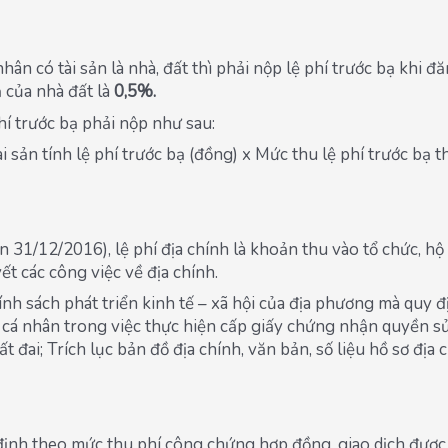
n có tài sản là nhà, đất thì phải nộp lệ phí trước bạ khi 
 của nhà đất là
0,5%.
í trước bạ phải nộp như sau:
ài sản tính lệ phí trước bạ (đồng) x Mức thu lệ phí trước bạ t
1/12/2016), lệ phí địa chính là khoản thu vào tổ chức, hộ 
t các công việc về địa chính.
hính sách phát triển kinh tế – xã hội của địa phương mà qu
h, cá nhân trong việc thực hiện cấp giấy chứng nhận quyền s
 đai; Trích lục bản đồ địa chính, văn bản, số liệu hồ sơ địa c
nh theo mức thu phí công chứng hợp đồng, giao dịch được xác