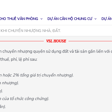
CHO THUÊ VĂN PHÒNG
DỰ ÁN CĂN HỘ CHUNG CƯ
DỰ ÁN
 KHI CHUYỂN NHƯỢNG NHÀ, ĐẤT.
VSL HOUSE
 chuyển nhượng quyền sử dụng đất và tài sản gắn liền với 
huế, phí, lệ phí sau:
n hoặc 2% tổng giá trị chuyển nhượng).
n nhượng).
).
h của tổ chức công chứng).
ận).