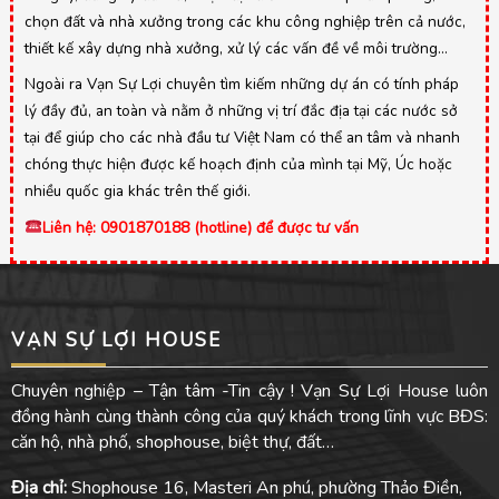
chọn đất và nhà xưởng trong các khu công nghiệp trên cả nước,
thiết kế xây dựng nhà xưởng, xử lý các vấn đề về môi trường…
Ngoài ra Vạn Sự Lợi chuyên tìm kiếm những dự án có tính pháp
lý đầy đủ, an toàn và nằm ở những vị trí đắc địa tại các nước sở
tại để giúp cho các nhà đầu tư Việt Nam có thể an tâm và nhanh
chóng thực hiện được kế hoạch định của mình tại Mỹ, Úc hoặc
nhiều quốc gia khác trên thế giới.
Liên hệ: 0901870188 (hotline) để được tư vấn
VẠN SỰ LỢI HOUSE
Chuyên nghiệp – Tận tâm -Tin cậy ! Vạn Sự Lợi House luôn
đồng hành cùng thành công của quý khách trong lĩnh vực BĐS:
căn hộ, nhà phố, shophouse, biệt thự, đất…
Địa chỉ:
Shophouse 16, Masteri An phú, phường Thảo Điền,