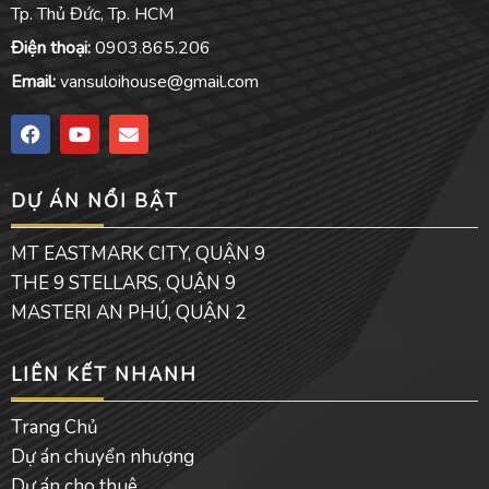
Tp. Thủ Đức, Tp. HCM
Điện thoại:
0903.865.206
Email:
vansuloihouse@gmail.com
F
Y
E
a
o
n
c
u
v
e
t
e
DỰ ÁN NỔI BẬT
b
u
l
o
b
o
o
e
p
MT EASTMARK CITY, QUẬN 9
k
e
THE 9 STELLARS, QUẬN 9
MASTERI AN PHÚ, QUẬN 2
LIÊN KẾT NHANH
Trang Chủ
Dự án chuyển nhượng
Dự án cho thuê