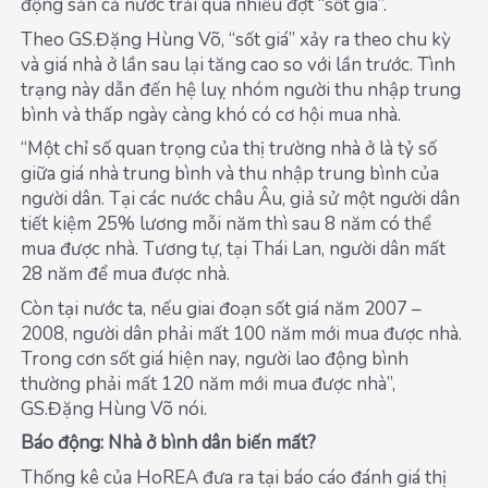
động sản cả nước trải qua nhiều đợt “sốt giá”.
Theo GS.Đặng Hùng Võ, “sốt giá” xảy ra theo chu kỳ
và giá nhà ở lần sau lại tăng cao so với lần trước. Tình
trạng này dẫn đến hệ luỵ nhóm người thu nhập trung
bình và thấp ngày càng khó có cơ hội mua nhà.
“Một chỉ số quan trọng của thị trường nhà ở là tỷ số
giữa giá nhà trung bình và thu nhập trung bình của
người dân. Tại các nước châu Âu, giả sử một người dân
tiết kiệm 25% lương mỗi năm thì sau 8 năm có thể
mua được nhà. Tương tự, tại Thái Lan, người dân mất
28 năm để mua được nhà.
Còn tại nước ta, nếu giai đoạn sốt giá năm 2007 –
2008, người dân phải mất 100 năm mới mua được nhà.
Trong cơn sốt giá hiện nay, người lao động bình
thường phải mất 120 năm mới mua được nhà”,
GS.Đặng Hùng Võ nói.
Báo động: Nhà ở bình dân biến mất?
Thống kê của HoREA đưa ra tại báo cáo đánh giá thị