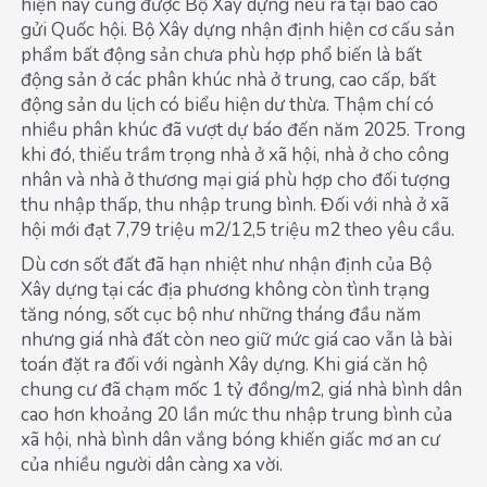
hiện nay cũng được Bộ Xây dựng nêu ra tại báo cáo
gửi Quốc hội. Bộ Xây dựng nhận định hiện cơ cấu sản
phẩm bất động sản chưa phù hợp phổ biến là bất
động sản ở các phân khúc nhà ở trung, cao cấp, bất
động sản du lịch có biểu hiện dư thừa. Thậm chí có
nhiều phân khúc đã vượt dự báo đến năm 2025. Trong
khi đó, thiếu trầm trọng nhà ở xã hội, nhà ở cho công
nhân và nhà ở thương mại giá phù hợp cho đối tượng
thu nhập thấp, thu nhập trung bình. Đối với nhà ở xã
hội mới đạt 7,79 triệu m2/12,5 triệu m2 theo yêu cầu.
Dù cơn sốt đất đã hạn nhiệt như nhận định của Bộ
Xây dựng tại các địa phương không còn tình trạng
tăng nóng, sốt cục bộ như những tháng đầu năm
nhưng giá nhà đất còn neo giữ mức giá cao vẫn là bài
toán đặt ra đối với ngành Xây dựng. Khi giá căn hộ
chung cư đã chạm mốc 1 tỷ đồng/m2, giá nhà bình dân
cao hơn khoảng 20 lần mức thu nhập trung bình của
xã hội, nhà bình dân vắng bóng khiến giấc mơ an cư
của nhiều người dân càng xa vời.