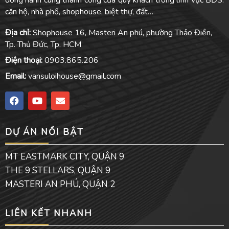
đồng hành cùng thành công của quý khách trong lĩnh vực BĐS:
căn hộ, nhà phố, shophouse, biệt thự, đất…
Địa chỉ:
Shophouse 16, Masteri An phú, phường Thảo Điền,
Tp. Thủ Đức, Tp. HCM
Điện thoại:
0903.865.206
Email:
vansuloihouse@gmail.com
F
Y
E
a
o
n
c
u
v
e
t
e
DỰ ÁN NỔI BẬT
b
u
l
o
b
o
o
e
p
MT EASTMARK CITY, QUẬN 9
k
e
THE 9 STELLARS, QUẬN 9
MASTERI AN PHÚ, QUẬN 2
LIÊN KẾT NHANH