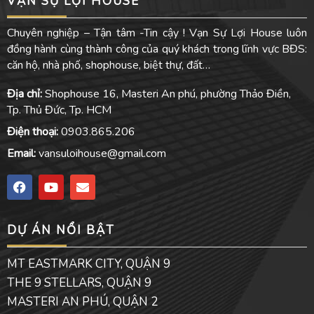
VẠN SỰ LỢI HOUSE
Chuyên nghiệp – Tận tâm -Tin cậy ! Vạn Sự Lợi House luôn
đồng hành cùng thành công của quý khách trong lĩnh vực BĐS:
căn hộ, nhà phố, shophouse, biệt thự, đất…
Địa chỉ:
Shophouse 16, Masteri An phú, phường Thảo Điền,
Tp. Thủ Đức, Tp. HCM
Điện thoại:
0903.865.206
Email:
vansuloihouse@gmail.com
F
Y
E
a
o
n
c
u
v
e
t
e
DỰ ÁN NỔI BẬT
b
u
l
o
b
o
o
e
p
MT EASTMARK CITY, QUẬN 9
k
e
THE 9 STELLARS, QUẬN 9
MASTERI AN PHÚ, QUẬN 2