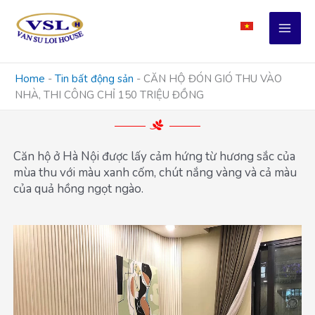
Skip
to
content
Home
-
Tin bất động sản
-
CĂN HỘ ĐÓN GIÓ THU VÀO
NHÀ, THI CÔNG CHỈ 150 TRIỆU ĐỒNG
Căn hộ ở Hà Nội được lấy cảm hứng từ hương sắc của
mùa thu với màu xanh cốm, chút nắng vàng và cả màu
của quả hồng ngọt ngào.