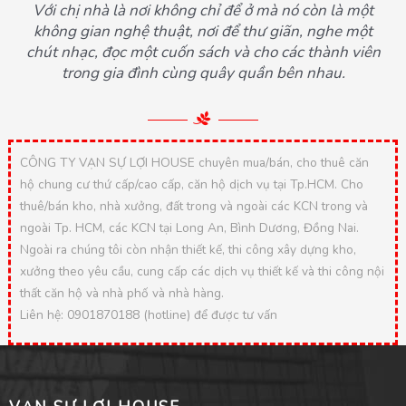
Với chị nhà là nơi không chỉ để ở mà nó còn là một
không gian nghệ thuật, nơi để thư giãn, nghe một
chút nhạc, đọc một cuốn sách và cho các thành viên
trong gia đình cùng quây quần bên nhau.
CÔNG TY VẠN SỰ LỢI HOUSE chuyên mua/bán, cho thuê căn
hộ chung cư thứ cấp/cao cấp, căn hộ dịch vụ tại Tp.HCM. Cho
thuê/bán kho, nhà xưởng, đất trong và ngoài các KCN trong và
ngoài Tp. HCM, các KCN tại Long An, Bình Dương, Đồng Nai.
Ngoài ra chúng tôi còn nhận thiết kế, thi công xây dựng kho,
xưởng theo yêu cầu, cung cấp các dịch vụ thiết kế và thi công nội
thất căn hộ và nhà phố và nhà hàng.
Liên hệ: 0901870188 (hotline) để được tư vấn