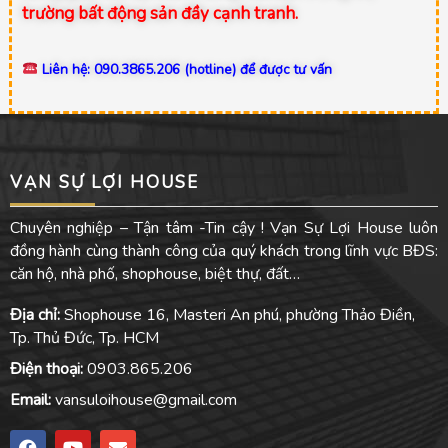
trường bất động sản đầy cạnh tranh.
Liên hệ: 090.3865.206 (hotline) để được tư vấn
VẠN SỰ LỢI HOUSE
Chuyên nghiệp – Tận tâm -Tin cậy ! Vạn Sự Lợi House luôn
đồng hành cùng thành công của quý khách trong lĩnh vực BĐS:
căn hộ, nhà phố, shophouse, biệt thự, đất…
Địa chỉ:
Shophouse 16, Masteri An phú, phường Thảo Điền,
Tp. Thủ Đức, Tp. HCM
Điện thoại:
0903.865.206
Email:
vansuloihouse@gmail.com
F
Y
E