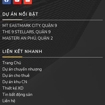
a
o
n
c
u
v
e
t
e
DỰ ÁN NỔI BẬT
b
u
l
o
b
o
o
e
p
MT EASTMARK CITY, QUẬN 9
k
e
THE 9 STELLARS, QUẬN 9
MASTERI AN PHÚ, QUẬN 2
LIÊN KẾT NHANH
Trang Chủ
Dự án chuyển nhượng
Dự án cho thuê
Dự án khu CN
Thiết kế XD
Tin bất động sản
Liên hệ