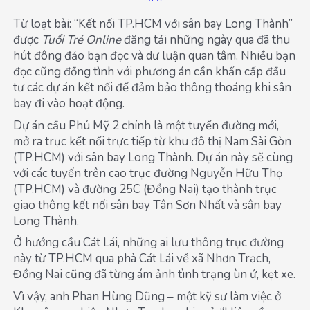
Từ loạt bài: “Kết nối TP.HCM với sân bay Long Thành”
được
Tuổi Trẻ Online
đăng tải những ngày qua đã thu
hút đông đảo bạn đọc và dư luận quan tâm. Nhiều bạn
đọc cũng đồng tình với phương án cần khẩn cấp đầu
tư các dự án kết nối để đảm bảo thông thoáng khi sân
bay đi vào hoạt động.
Dự án cầu Phú Mỹ 2 chính là một tuyến đường mới,
mở ra trục kết nối trực tiếp từ khu đô thị Nam Sài Gòn
(TP.HCM) với sân bay Long Thành. Dự án này sẽ cùng
với các tuyến trên cao trục đường Nguyễn Hữu Thọ
(TP.HCM) và đường 25C (Đồng Nai) tạo thành trục
giao thông kết nối sân bay Tân Sơn Nhất và sân bay
Long Thành.
Ở hướng cầu Cát Lái, những ai lưu thông trục đường
này từ TP.HCM qua phà Cát Lái về xã Nhơn Trạch,
Đồng Nai cũng đã từng ám ảnh tình trạng ùn ứ, kẹt xe.
Vì vậy, anh Phan Hùng Dũng – một kỹ sư làm việc ở