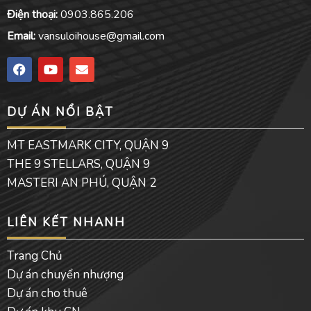
Điện thoại:
0903.865.206
Email:
vansuloihouse@gmail.com
F
Y
E
a
o
n
c
u
v
e
t
e
DỰ ÁN NỔI BẬT
b
u
l
o
b
o
o
e
p
MT EASTMARK CITY, QUẬN 9
k
e
THE 9 STELLARS, QUẬN 9
MASTERI AN PHÚ, QUẬN 2
LIÊN KẾT NHANH
Trang Chủ
Dự án chuyển nhượng
Dự án cho thuê