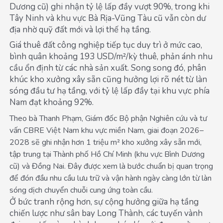
Dương cũ) ghi nhận tỷ lệ lấp đầy vượt 90%, trong khi
Tây Ninh và khu vực Bà Rịa-Vũng Tàu cũ vẫn còn dư
địa nhờ quỹ đất mới và lợi thế hạ tầng.
Giá thuê đất công nghiệp tiếp tục duy trì ở mức cao,
bình quân khoảng 193 USD/m²/kỳ thuê, phản ánh nhu
cầu ổn định từ các nhà sản xuất. Song song đó, phân
khúc kho xưởng xây sẵn cũng hưởng lợi rõ nét từ làn
sóng đầu tư hạ tầng, với tỷ lệ lấp đầy tại khu vực phía
Nam đạt khoảng 92%.
Theo bà Thanh Phạm, Giám đốc Bộ phận Nghiên cứu và tư
vấn CBRE Việt Nam khu vực miền Nam, giai đoạn 2026–
2028 sẽ ghi nhận hơn 1 triệu m² kho xưởng xây sẵn mới,
tập trung tại Thành phố Hồ Chí Minh (khu vực Bình Dương
cũ) và Đồng Nai. Đây được xem là bước chuẩn bị quan trọng
để đón đầu nhu cầu lưu trữ và vận hành ngày càng lớn từ làn
sóng dịch chuyển chuỗi cung ứng toàn cầu.
Ở bức tranh rộng hơn, sự cộng hưởng giữa hạ tầng
chiến lược như sân bay Long Thành, các tuyến vành