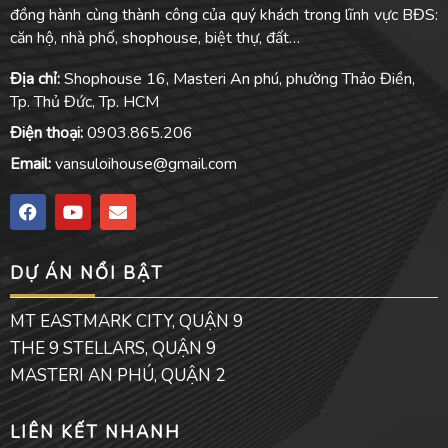
đồng hành cùng thành công của quý khách trong lĩnh vực BĐS:
căn hộ, nhà phố, shophouse, biệt thự, đất…
Địa chỉ:
Shophouse 16, Masteri An phú, phường Thảo Điền,
Tp. Thủ Đức, Tp. HCM
Điện thoại:
0903.865.206
Email:
vansuloihouse@gmail.com
F
Y
E
a
o
n
c
u
v
e
t
e
DỰ ÁN NỔI BẬT
b
u
l
o
b
o
o
e
p
MT EASTMARK CITY, QUẬN 9
k
e
THE 9 STELLARS, QUẬN 9
MASTERI AN PHÚ, QUẬN 2
LIÊN KẾT NHANH