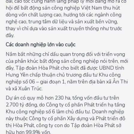
đai, cao tốc cùng hành lang pháp lý mới đang mở ra cơ
hội để bất động sản công nghiệp Việt Nam thu hút
dòng vốn chất lượng cao, hướng tới các ngành công
nghệ cao, trung tâm dữ liệu và sản xuất bền vững,
thay vì chỉ dựa vào sản xuất truyền thống như trước
đây.
Các doanh nghiệp lớn vào cuộc
Nắm bắt những chỉ dấu quan trọng đối với triển vọng
của phân khúc bất động sản công nghiệp nói trên, mới
đây, Tập đoàn Hòa Phát cho biết đã được UBND tỉnh
Hưng Yên chấp thuận chủ trương đầu tư Khu công
nghiệp số 06 – giai đoạn 1, nằm trên địa bàn xã Ân Thi
và xã Xuân Trúc.
Dự án có quy mô hơn 230 ha, tổng vốn đầu tư trên
2.700 tỷ đồng, do Công ty cổ phần Phát triển hạ tầng
Khu công nghiệp số 6 làm chủ đầu tư. Doanh nghiệp
này thuộc Công ty cổ phần Xây dựng và Phát triển đô
thị Hòa Phát, công ty con do Tập đoàn Hòa Phát sở
hữu hơn 99,9% vốn.