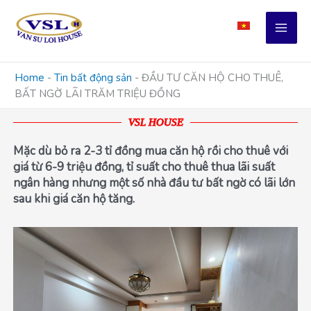
Skip
to
content
Home
-
Tin bất động sản
-
ĐẦU TƯ CĂN HỘ CHO THUÊ,
BẤT NGỜ LÃI TRĂM TRIỆU ĐỒNG
VSL HOUSE
Mặc dù bỏ ra 2-3 tỉ đồng mua căn hộ rồi cho thuê với
giá từ 6-9 triệu đồng, tỉ suất cho thuê thua lãi suất
ngân hàng nhưng một số nhà đầu tư bất ngờ có lãi lớn
sau khi giá căn hộ tăng.