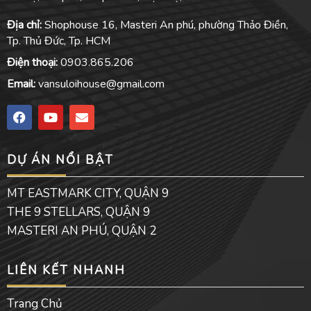
Địa chỉ:
Shophouse 16, Masteri An phú, phường Thảo Điền,
Tp. Thủ Đức, Tp. HCM
Điện thoại:
0903.865.206
Email:
vansuloihouse@gmail.com
F
Y
E
a
o
n
c
u
v
e
t
e
DỰ ÁN NỔI BẬT
b
u
l
o
b
o
o
e
p
MT EASTMARK CITY, QUẬN 9
k
e
THE 9 STELLARS, QUẬN 9
MASTERI AN PHÚ, QUẬN 2
LIÊN KẾT NHANH
Trang Chủ