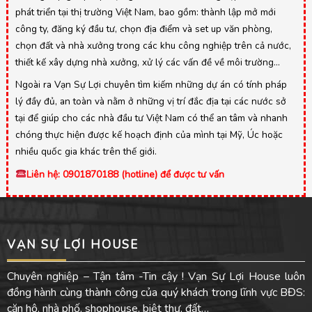
phát triển tại thị trường Việt Nam, bao gồm: thành lập mở mới
công ty, đăng ký đầu tư, chọn địa điểm và set up văn phòng,
chọn đất và nhà xưởng trong các khu công nghiệp trên cả nước,
thiết kế xây dựng nhà xưởng, xử lý các vấn đề về môi trường…
Ngoài ra Vạn Sự Lợi chuyên tìm kiếm những dự án có tính pháp
lý đầy đủ, an toàn và nằm ở những vị trí đắc địa tại các nước sở
tại để giúp cho các nhà đầu tư Việt Nam có thể an tâm và nhanh
chóng thực hiện được kế hoạch định của mình tại Mỹ, Úc hoặc
nhiều quốc gia khác trên thế giới.
Liên hệ: 0901870188 (hotline) để được tư vấn
VẠN SỰ LỢI HOUSE
Chuyên nghiệp – Tận tâm -Tin cậy ! Vạn Sự Lợi House luôn
đồng hành cùng thành công của quý khách trong lĩnh vực BĐS:
căn hộ, nhà phố, shophouse, biệt thự, đất…