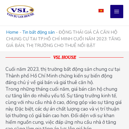
Skip
to
content
Home
-
Tin bất động sản
-
ĐỘNG THÁI GIÁ CẢ CĂN HỘ
CHUNG CƯ TẠI TP.HỒ CHÍ MINH CUỐI NĂM 2023: TĂNG
GIÁ BÁN, THỊ TRƯỜNG CHO THUÊ NỔI BẬT
VSL HOUSE
Cuối năm 2023, thị trường bất động sản chung cư tại
Thành phố Hồ Chí Minh chứng kiến sự biến động
đáng chú ý về giá bán và giá thuê căn hộ.
Trong những tháng cuối năm, giá bán căn hộ chung
cư tăng lên do nhiều yếu tố. Sự tăng trưởng kinh tế,
cùng với nhu cầu nhà ở cao, đóng góp vào sự tăng giá
này. Đặc biệt, các dự án chất lượng cao và vị trí thuận
lợi thường có giá bán cao hơn. Đối diện với sự khan
hiếm nguồn cung, việc đáp ứng nhu cầu nhà ở tăng
cao cũng làm gia tăng áp lực lên giá bán.