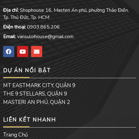
Địa chỉ:
Shophouse 16, Masteri An phú, phường Thảo Điền,
Tp. Thủ Đức, Tp. HCM
Điện thoại:
0903.865.206
Email:
vansuloihouse@gmail.com
F
Y
E
a
o
n
c
u
v
e
t
e
DỰ ÁN NỔI BẬT
b
u
l
o
b
o
o
e
p
MT EASTMARK CITY, QUẬN 9
k
e
THE 9 STELLARS, QUẬN 9
MASTERI AN PHÚ, QUẬN 2
LIÊN KẾT NHANH
Trang Chủ