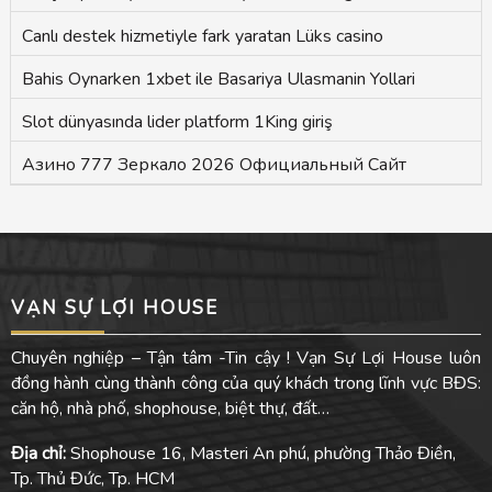
Canlı destek hizmetiyle fark yaratan Lüks casino
Bahis Oynarken 1xbet ile Basariya Ulasmanin Yollari
Slot dünyasında lider platform 1King giriş
Азино 777 Зеркало 2026 Официальный Сайт
VẠN SỰ LỢI HOUSE
Chuyên nghiệp – Tận tâm -Tin cậy ! Vạn Sự Lợi House luôn
đồng hành cùng thành công của quý khách trong lĩnh vực BĐS:
căn hộ, nhà phố, shophouse, biệt thự, đất…
Địa chỉ:
Shophouse 16, Masteri An phú, phường Thảo Điền,
Tp. Thủ Đức, Tp. HCM