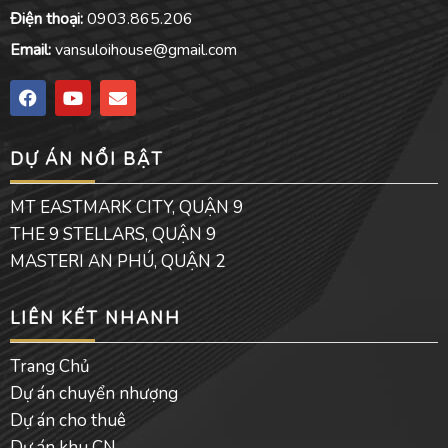
Điện thoại:
0903.865.206
Email:
vansuloihouse@gmail.com
F
Y
E
a
o
n
c
u
v
e
t
e
DỰ ÁN NỔI BẬT
b
u
l
o
b
o
o
e
p
MT EASTMARK CITY, QUẬN 9
k
e
THE 9 STELLARS, QUẬN 9
MASTERI AN PHÚ, QUẬN 2
LIÊN KẾT NHANH
Trang Chủ
Dự án chuyển nhượng
Dự án cho thuê
Dự án khu CN