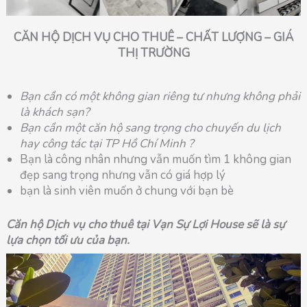
CĂN HỘ DỊCH VỤ CHO THUÊ – CHẤT LƯỢNG – GIÁ
THỊ TRƯỜNG
Bạn cần có một không gian riêng tư nhưng không phải
là khách sạn?
Bạn cần một căn hộ sang trọng cho chuyến du lịch
hay công tác tại TP Hồ Chí Minh ?
Bạn là công nhân nhưng vẫn muốn tìm 1 không gian
đẹp sang trọng nhưng vẫn có giá hợp lý
bạn là sinh viên muốn ở chung với bạn bè
Căn hộ Dịch vụ cho thuê tại Vạn Sự Lợi House sẽ là sự
lựa chọn tối ưu của bạn.