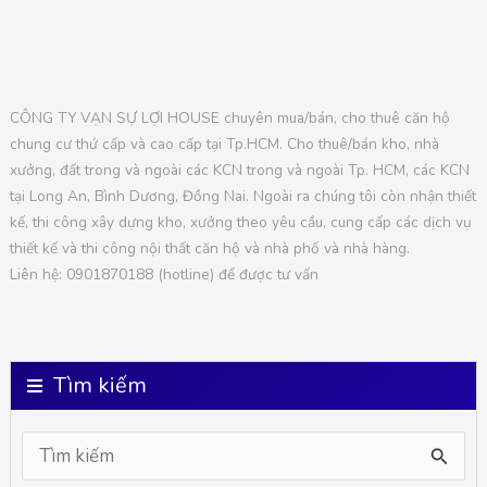
CÔNG TY VẠN SỰ LỢI HOUSE chuyên mua/bán, cho thuê căn hộ
chung cư thứ cấp và cao cấp tại Tp.HCM. Cho thuê/bán kho, nhà
xưởng, đất trong và ngoài các KCN trong và ngoài Tp. HCM, các KCN
tại Long An, Bình Dương, Đồng Nai. Ngoài ra chúng tôi còn nhận thiết
kế, thi công xây dựng kho, xưởng theo yêu cầu, cung cấp các dịch vụ
thiết kế và thi công nội thất căn hộ và nhà phố và nhà hàng.
Liên hệ: 0901870188 (hotline) để được tư vấn
Tìm kiếm
S