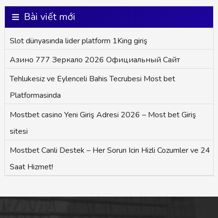
Bài viết mới
Slot dünyasında lider platform 1King giriş
Азино 777 Зеркало 2026 Официальный Сайт
Tehlukesiz ve Eylenceli Bahis Tecrubesi Most bet
Platformasinda
Mostbet casino Yeni Giriş Adresi 2026 – Most bet Giriş
sitesi
Mostbet Canli Destek – Her Sorun Icin Hizli Cozumler ve 24
Saat Hizmet!