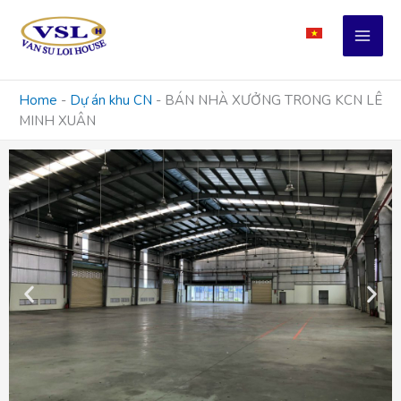
Skip
to
content
Home
-
Dự án khu CN
-
BÁN NHÀ XƯỞNG TRONG KCN LÊ
MINH XUÂN