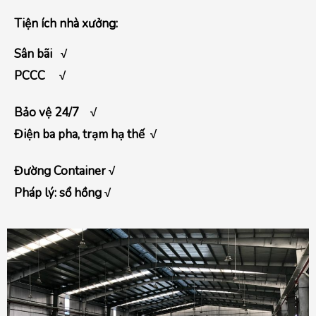
Tiện ích nhà xưởng:
Sân bãi
√
PCCC √
Bảo vệ 24/7
√
Điện ba pha, trạm hạ thế √
Đường Container √
Pháp lý: sổ hồng √