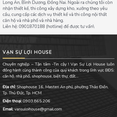
Long An, Bình Dương, Đồng Nai. Ngoài ra chúng tôi còn
nhận thiết kế, thi công xây dựng kho, xưởng theo yêu
cầu, cung cấp các dịch vụ thiết kế và thi công nội thất
căn hộ và nhà phố và nhà hàng.
Liên hệ: 0901870188 (hotline) để được tư vấn\
VẠN SỰ LỢI HOUSE
Chuyên nghiệp – Tận tâm -Tin cậy ! Vạn Sự Lợi House luôn
đồng hành cùng thành công của quý khách trong lĩnh vực BĐS:
căn hộ, nhà phố, shophouse, biệt thự, đất…
Địa chỉ:
Shophouse 16, Masteri An phú, phường Thảo Điền,
Tp. Thủ Đức, Tp. HCM
Điện thoại:
0903.865.206
Email:
vansuloihouse@gmail.com