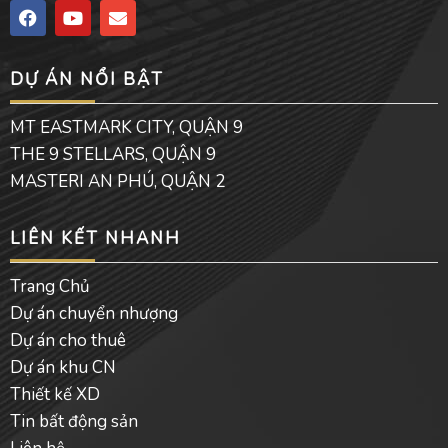
F
Y
E
a
o
n
c
u
v
e
t
e
DỰ ÁN NỔI BẬT
b
u
l
o
b
o
o
e
p
MT EASTMARK CITY, QUẬN 9
k
e
THE 9 STELLARS, QUẬN 9
MASTERI AN PHÚ, QUẬN 2
LIÊN KẾT NHANH
Trang Chủ
Dự án chuyển nhượng
Dự án cho thuê
Dự án khu CN
Thiết kế XD
Tin bất động sản