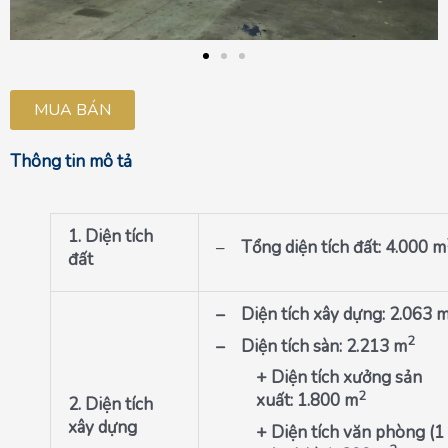
MUA BÁN
Thông tin mô tả
1. Diện tích
–
Tổng diện tích đất
:
4.000
m
đất
– Diện tích xây dựng
:
2.063 
2
– Diện tích sàn: 2.213 m
+
Diện tích xưởng sản
2
xuất
:
1.800
m
2. Diện tích
xây dựng
+ Diện tích văn phòng (1