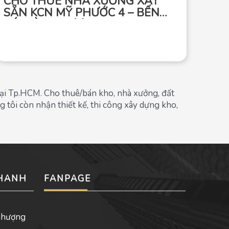
CHO THUÊ NHÀ XƯỞNG XÂY
NH
SẴN KCN MỸ PHƯỚC 4 – BẾN
BẦ
CÁT BÌNH DƯƠNG
Xã L
tại Tp.HCM. Cho thuê/bán kho, nhà xưởng, đất
tôi còn nhận thiết kế, thi công xây dựng kho,
NHANH
FANPAGE
nhượng