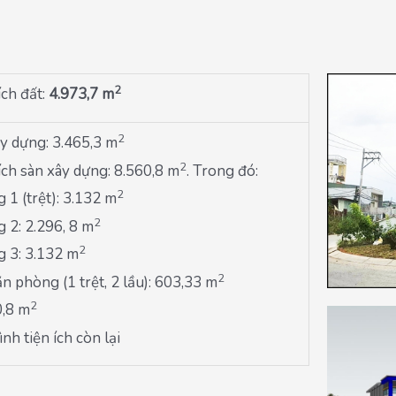
2
ích đất:
4.973,7 m
2
ây dựng: 3.465,3 m
2
ích sàn xây dựng: 8.560,8 m
. Trong đó:
2
1 (trệt): 3.132 m
2
 2: 2.296, 8 m
2
 3: 3.132 m
2
ăn phòng (1 trệt, 2 lầu): 603,33 m
2
0,8 m
nh tiện ích còn lại