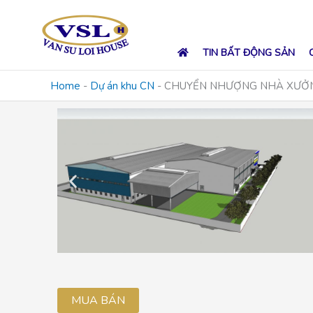
Skip
to
content
TIN BẤT ĐỘNG SẢN
Home
-
Dự án khu CN
-
CHUYỂN NHƯỢNG NHÀ XƯỞN
MUA BÁN