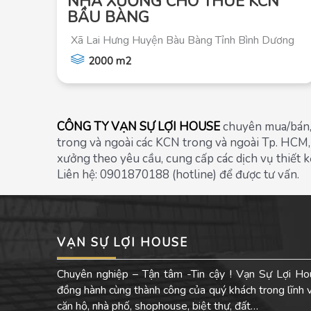
NHÀ XƯỞNG CHO THUÊ KCN
BẦU BÀNG
Xã Lai Hưng Huyện Bàu Bàng Tỉnh Bình Dương
2000 m2
CÔNG TY VẠN SỰ LỢI HOUSE
chuyên mua/bán, 
trong và ngoài các KCN trong và ngoài Tp. HCM, 
xưởng theo yêu cầu, cung cấp các dịch vụ thiết k
Liên hệ: 0901870188 (hotline) để được tư vấn.
VẠN SỰ LỢI HOUSE
Chuyên nghiệp – Tận tâm -Tin cậy ! Vạn Sự Lợi Ho
đồng hành cùng thành công của quý khách trong lĩnh
căn hộ, nhà phố, shophouse, biệt thự, đất…