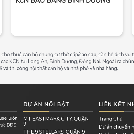
KCN BẦU BÀNG BÌNH DƯƠNG
cho thuê căn hộ chung cư thứ cấp/cao cấp, căn hộ dịch vụ 
các KCN tại Long An, Bình Dương, Đồng Nai. Ngoài ra chúng 
ế và thi công nội thất căn hộ và nhà phố và nhà hàng.
DỰ ÁN NỔI BẬT
LIÊN KẾT 
use luôn
MT EASTMARK CITY, QUẬN
Trang Chủ
9
 vực BĐS:
Dự án chuyển 
THE 9 STELLARS, QUẬN 9