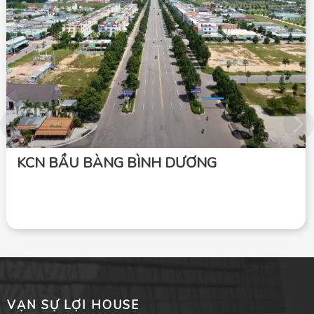
KCN BẦU BÀNG BÌNH DƯƠNG
VẠN SỰ LỢI HOUSE