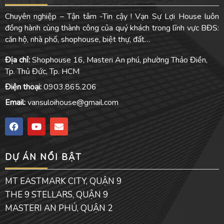
Chuyên nghiệp – Tận tâm -Tin cậy ! Vạn Sự Lợi House luôn
đồng hành cùng thành công của quý khách trong lĩnh vực BĐS:
căn hộ, nhà phố, shophouse, biệt thự, đất…
Địa chỉ:
Shophouse 16, Masteri An phú, phường Thảo Điền,
Tp. Thủ Đức, Tp. HCM
Điện thoại:
0903.865.206
Email:
vansuloihouse@gmail.com
F
Y
E
a
o
n
c
u
v
e
t
e
DỰ ÁN NỔI BẬT
b
u
l
o
b
o
o
e
p
MT EASTMARK CITY, QUẬN 9
k
e
THE 9 STELLARS, QUẬN 9
MASTERI AN PHÚ, QUẬN 2