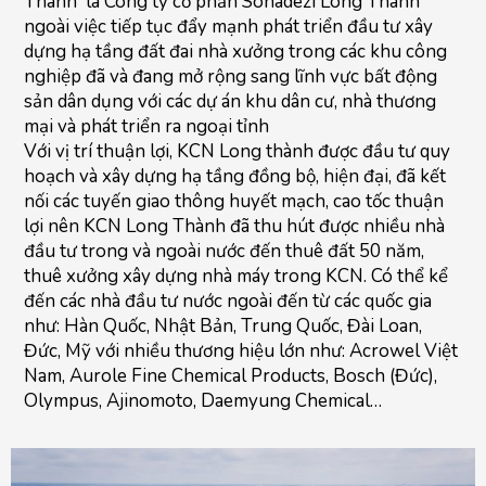
Thành là Công ty cổ phần Sonadezi Long Thành
ngoài việc tiếp tục đẩy mạnh phát triển đầu tư xây
dựng hạ tầng đất đai nhà xưởng trong các khu công
nghiệp đã và đang mở rộng sang lĩnh vực bất động
sản dân dụng với các dự án khu dân cư, nhà thương
mại và phát triển ra ngoại tỉnh
Với vị trí thuận lợi, KCN Long thành được đầu tư quy
hoạch và xây dựng hạ tầng đồng bộ, hiện đại, đã kết
nối các tuyến giao thông huyết mạch, cao tốc thuận
lợi nên KCN Long Thành đã thu hút được nhiều nhà
đầu tư trong và ngoài nước đến thuê đất 50 năm,
thuê xưởng xây dựng nhà máy trong KCN. Có thể kể
đến các nhà đầu tư nước ngoài đến từ các quốc gia
như: Hàn Quốc, Nhật Bản, Trung Quốc, Đài Loan,
Đức, Mỹ với nhiều thương hiệu lớn như: Acrowel Việt
Nam, Aurole Fine Chemical Products, Bosch (Đức),
Olympus, Ajinomoto, Daemyung Chemical…