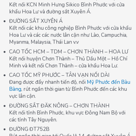
Kết nối KCN Minh Hưng Sikico Bình Phước với cửa
khẩu Hoa Lư và đường sắt Xuyên Á.
ĐƯỜNG SẮT XUYÊN Á
Kết nối các khu công nghiệp Bình Phước với cửa khẩu
Hoa Lư và các các nước lân cận như Lào, Campuchia,
Myanma, Malaysia, Thái Lan v.v
CAO TỐC HCM – TDM – CHƠN THÀNH – HOA LƯ
Kết nối huyện Chơn Thành – Thủ Dầu Một – Hồ Chí
Minh và kết nối Chơn Thành – cửa khẩu Hoa Lư.
CAO TỐC MỸ PHƯỚC – TÂN VẠN NỐI DÀI
Đang được đẩy nhanh tiến độ, nối
Mỹ Phước đến Bàu
Bàng
, rút ngắn thời gian từ Bình Phước đến các khu
vực lân cận.
ĐƯỜNG SẮT ĐĂK NÔNG – CHƠN THÀNH
Kết nối tỉnh Bình Phước, khu vực Đông Nam Bộ với
các tỉnh Tây Nguyên.
ĐƯỜNG ĐT752B