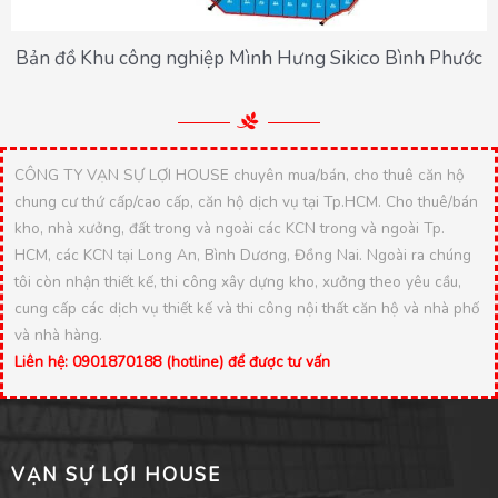
Bản đồ Khu công nghiệp Mình Hưng Sikico Bình Phước
CÔNG TY VẠN SỰ LỢI HOUSE chuyên mua/bán, cho thuê căn hộ
chung cư thứ cấp/cao cấp, căn hộ dịch vụ tại Tp.HCM. Cho thuê/bán
kho, nhà xưởng, đất trong và ngoài các KCN trong và ngoài Tp.
HCM, các KCN tại Long An, Bình Dương, Đồng Nai. Ngoài ra chúng
tôi còn nhận thiết kế, thi công xây dựng kho, xưởng theo yêu cầu,
cung cấp các dịch vụ thiết kế và thi công nội thất căn hộ và nhà phố
và nhà hàng.
Liên hệ: 0901870188 (hotline) để được tư vấn
VẠN SỰ LỢI HOUSE