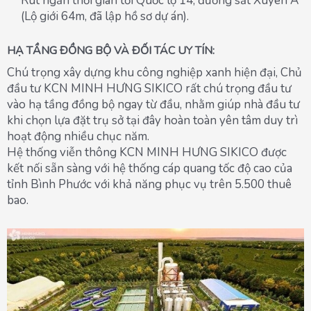
Rút ngắn thời gian tới Quốc lộ 14, đường sắt Xuyên Á
(Lộ giới 64m, đã lập hồ sơ dự án).
HẠ TẦNG ĐỒNG BỘ VÀ ĐỐI TÁC UY TÍN:
Chú trọng xây dựng khu công nghiệp xanh hiện đại, Chủ
đầu tư KCN MINH HƯNG SIKICO rất chú trọng đầu tư
vào hạ tầng đồng bộ ngay từ đầu, nhằm giúp nhà đầu tư
khi chọn lựa đặt trụ sở tại đây hoàn toàn yên tâm duy trì
hoạt động nhiều chục năm.
Hệ thống viễn thông KCN MINH HƯNG SIKICO được
kết nối sẵn sàng với hệ thống cáp quang tốc độ cao của
tỉnh Bình Phước với khả năng phục vụ trên 5.500 thuê
bao.