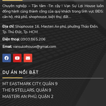
Chuyên nghiệp – Tận tâm -Tin cậy ! Vạn Sự Lợi House luôn
đồng hành cùng thành công của quý khách trong lĩnh vực BĐS:
căn hộ, nhà phố, shophouse, biệt thự, đất…
Địa chỉ:
Shophouse 16, Masteri An phú, phường Thảo Điền,
Tp. Thủ Đức, Tp. HCM
Điện thoại:
0903.865.206
Email:
vansuloihouse@gmail.com
F
Y
E
a
o
n
c
u
v
e
t
e
DỰ ÁN NỔI BẬT
b
u
l
o
b
o
o
e
p
MT EASTMARK CITY, QUẬN 9
k
e
THE 9 STELLARS, QUẬN 9
MASTERI AN PHÚ, QUẬN 2