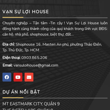
VẠN SỰ LỢI HOUSE
Chuyên nghiệp – Tận tâm -Tin cậy ! Vạn Sự Lợi House luôn
đồng hành cùng thành công của quý khách trong lĩnh vực BĐS:
căn hộ, nhà phố, shophouse, biệt thự, đất…
Địa chỉ:
Shophouse 16, Masteri An phú, phường Thảo Điền,
Tp. Thủ Đức, Tp. HCM
Điện thoại:
0903.865.206
Email:
vansuloihouse@gmail.com
F
Y
E
a
o
n
c
u
v
e
t
e
DỰ ÁN NỔI BẬT
b
u
l
o
b
o
o
e
p
MT EASTMARK CITY, QUẬN 9
k
e