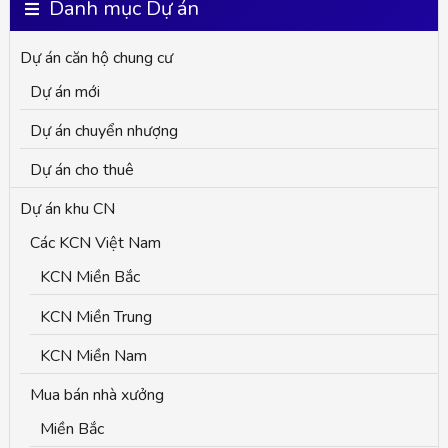
Danh mục Dự án
r
Dự án căn hộ chung cư
c
Dự án mới
h
Dự án chuyển nhượng
f
o
Dự án cho thuê
r
Dự án khu CN
:
Các KCN Việt Nam
KCN Miền Bắc
KCN Miền Trung
KCN Miền Nam
Mua bán nhà xưởng
Miền Bắc