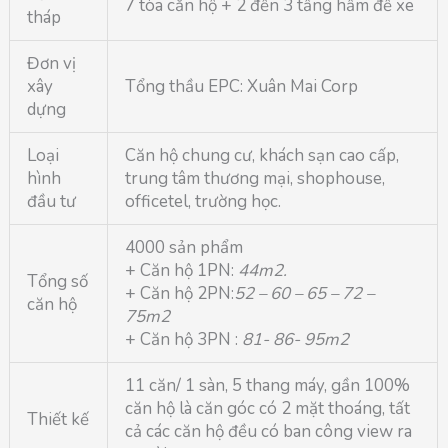
7 tòa căn hộ + 2 đến 3 tầng hầm để xe
tháp
Đơn vị
xây
Tổng thầu EPC: Xuân Mai Corp
dựng
Loại
Căn hộ chung cư, khách sạn cao cấp,
hình
trung tâm thương mại, shophouse,
đầu tư
officetel, trường học.
4000 sản phẩm
+ Căn hộ 1PN:
44m2.
Tổng số
+ Căn hộ 2PN:
52 – 60 – 65 – 72 –
căn hộ
75m2
+ Căn hộ 3PN :
81- 86- 95m2
11 căn/ 1 sàn, 5 thang máy, gần 100%
căn hộ là căn góc có 2 mặt thoáng, tất
Thiết kế
cả các căn hộ đều có ban công view ra