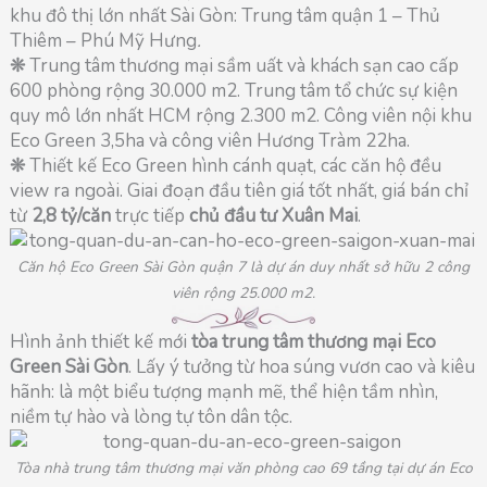
khu đô thị lớn nhất
Sài Gòn: Trung tâm quận 1 – Thủ
Thiêm – Phú Mỹ Hưng
.
❊
Trung tâm thương mại sầm uất và khách sạn cao cấp
600 phòng rộng 30.000 m2. Trung tâm tổ chức sự kiện
quy mô lớn nhất HCM rộng 2.300 m2. Công viên nội khu
Eco Green 3,5ha và công viên Hương Tràm 22ha.
❊
Thiết kế Eco Green hình cánh quạt, các căn hộ đều
view ra ngoài. Giai đoạn đầu tiên giá tốt nhất, giá bán chỉ
từ
2,8 tỷ/căn
trực tiếp
chủ đầu tư Xuân Mai
.
Căn hộ Eco Green Sài Gòn quận 7 là dự án duy nhất sở hữu 2 công
viên rộng 25.000 m2.
Hình ảnh thiết kế mới
tòa
trung tâm thương mại Eco
Green Sài Gòn
. Lấy ý tưởng từ hoa súng vươn cao và kiêu
hãnh: là một biểu tượng mạnh mẽ, thể hiện tầm nhìn,
niềm tự hào và lòng tự tôn dân tộc.
Tòa nhà trung tâm thương mại văn phòng cao 69 tầng tại dự án Eco