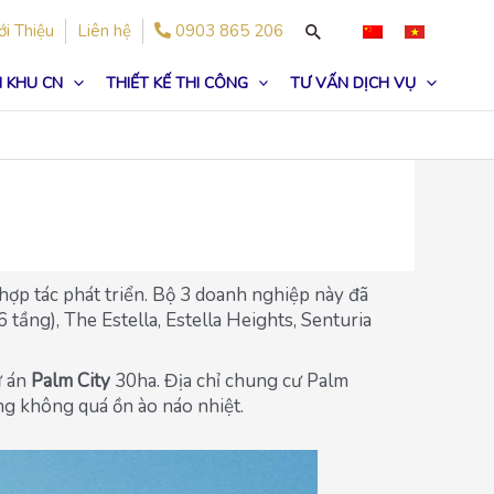
ới Thiệu
Liên hệ
0903 865 206
 KHU CN
THIẾT KẾ THI CÔNG
TƯ VẤN DỊCH VỤ
hợp tác phát triển. Bộ 3 doanh nghiệp này đã
tầng), The Estella, Estella Heights, Senturia
ự án
Palm City
30ha. Địa chỉ chung cư Palm
ống không quá ồn ào náo nhiệt.