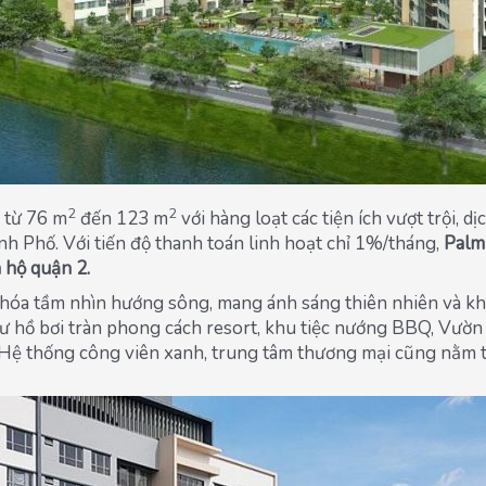
2
2
 từ 76 m
đến 123 m
với hàng loạt các tiện ích vượt trội, 
h Phố. Với tiến độ thanh toán linh hoạt chỉ 1%/tháng,
Palm
 hộ quận 2.
 ưu hóa tầm nhìn hướng sông, mang ánh sáng thiên nhiên và k
ư hồ bơi tràn phong cách resort, khu tiệc nướng BBQ, Vườn t
 Hệ thống công viên xanh, trung tâm thương mại cũng nằm 