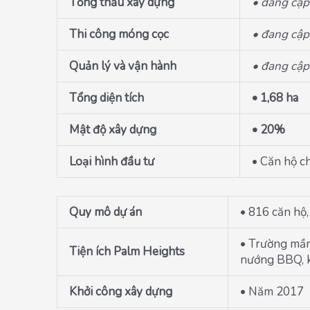
Tổng thầu xây dựng
• đang cập
Thi công móng cọc
• đang cập
Quản lý và vận hành
• đang cập
Tổng diện tích
• 1,68 ha
Mật độ xây dựng
• 20%
Loại hình đầu tư
• Căn hộ c
Quy mô dự án
• 816 căn hộ,
• Trường mầm
Tiện ích Palm Heights
nướng BBQ, k
Khởi công xây dựng
• Năm 2017