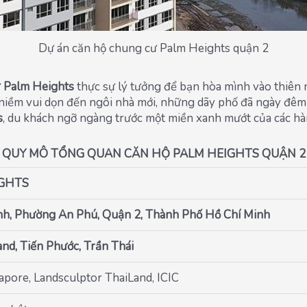
Dự án căn hộ chung cư Palm Heights quận 2
ư
Palm Heights
thực sự lý tưởng để bạn hòa mình vào thiên nh
niềm vui dọn đến ngôi nhà mới, những dãy phố đã ngày đêm 
s
, du khách ngỡ ngàng trước một miền xanh mướt của các hà
QUY MÔ TỔNG QUAN CĂN HỘ PALM HEIGHTS QUẬN 2
GHTS
h, Phường An Phú, Quận 2, Thành Phố Hồ Chí Minh
and, Tiến Phước, Trần Thái
apore, Landsculptor ThaiLand, ICIC