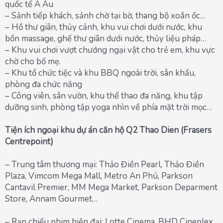
quốc tế Á Âu
– Sảnh tiếp khách, sảnh chờ tại bờ, thang bộ xoắn ốc…
– Hồ thư giãn, thủy cảnh, khu vui chơi dưới nước, khu
bồn massage, ghế thư giãn dưới nước, thủy liệu pháp…
– Khu vui chơi vượt chướng ngại vật cho trẻ em, khu vực
chờ cho bố mẹ.
– Khu tổ chức tiệc và khu BBQ ngoài trời, sân khấu,
phòng đa chức năng
– Công viên, sân vườn, khu thể thao đa năng, khu tập
dưỡng sinh, phòng tập yoga nhìn về phía mặt trời mọc…
Tiện ích ngoại khu dự án căn hộ Q2 Thao Dien (Frasers
Centrepoint)
– Trung tâm thương mại: Thảo Điền Pearl, Thảo Điền
Plaza, Vimcom Mega Mall, Metro An Phú, Parkson
Cantavil Premier, MM Mega Market, Parkson Deparment
Store, Annam Gourmet…
– Rạp chiếu phim hiện đại: Lotte Cinema, BHD Cineplex,