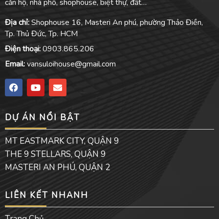
căn hộ, nhà phố, shophouse, biệt thự, đất…
Địa chỉ:
Shophouse 16, Masteri An phú, phường Thảo Điền,
Tp. Thủ Đức, Tp. HCM
Điện thoại:
0903.865.206
Email:
vansuloihouse@gmail.com
F
Y
E
a
o
n
c
u
v
e
t
e
DỰ ÁN NỔI BẬT
b
u
l
o
b
o
o
e
p
MT EASTMARK CITY, QUẬN 9
k
e
THE 9 STELLARS, QUẬN 9
MASTERI AN PHÚ, QUẬN 2
LIÊN KẾT NHANH
Trang Chủ