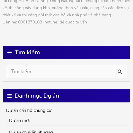
tại Long An, Bình Dương, Đồng Nai. Ngoài ra chúng tôi còn nhận thiết
kế, thi công xây dựng kho, xưởng theo yêu cầu, cung cấp các dịch vụ
thiết kế và thi công nội thất căn hộ và nhà phố và nhà hàng.
Liên hệ: 0901870188 (hotline) để được tư vấn
Tìm kiếm
S
e
a
Danh mục Dự án
r
Dự án căn hộ chung cư
c
Dự án mới
h
Dự án chuyển nhượng