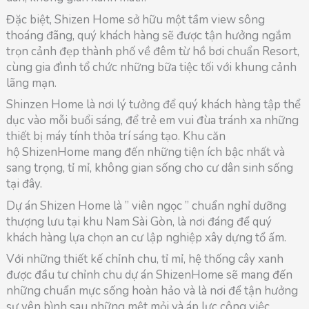
Đặc biệt, Shizen Home sở hữu một tầm view sông
thoáng đãng, quý khách hàng sẽ được tận hưởng ngắm
trọn cảnh đẹp thành phố về đêm từ hồ bơi chuẩn Resort,
cùng gia đình tổ chức những bữa tiệc tối với khung cảnh
lãng mạn.
Shinzen Home là nơi lý tưởng để quý khách hàng tập thể
dục vào mỗi buổi sáng, để trẻ em vui đùa tránh xa những
thiết bị máy tính thỏa trí sáng tạo. Khu căn
hộ ShizenHome mang đến những tiện ích bậc nhất và
sang trọng, tỉ mỉ, không gian sống cho cư dân sinh sống
tại đây.
Dự án Shizen Home là ” viên ngọc ” chuẩn nghỉ dưỡng
thượng lưu tại khu Nam Sài Gòn, là nơi đáng để quý
khách hàng lựa chọn an cư lập nghiệp xây dựng tổ ấm.
Với những thiết kế chỉnh chu, tỉ mỉ, hệ thống cây xanh
được đầu tư chỉnh chu dự án ShizenHome sẽ mang đến
những chuẩn mực sống hoàn hảo và là nơi để tận hưởng
sự yên bình sau những mệt mỏi và áp lực công việc.