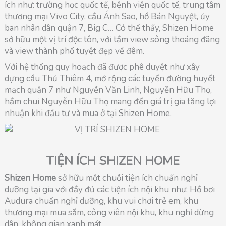
ích như: trường học quốc tế, bệnh viện quốc tế, trung tâm
thương mại Vivo City, cầu Ánh Sao, hồ Bán Nguyệt, ủy
ban nhân dân quận 7, Big C… Có thể thấy, Shizen Home
sở hữu một vị trí độc tôn, với tầm view sông thoáng đãng
và view thành phố tuyệt đẹp về đêm.
Với hệ thống quy hoạch đã được phê duyệt như xây
dựng cầu Thủ Thiêm 4, mở rộng các tuyến đường huyết
mạch quận 7 như Nguyễn Văn Linh, Nguyễn Hữu Thọ,
hầm chui Nguyễn Hữu Thọ mang đến giá trị gia tăng lợi
nhuận khi đầu tư và mua ở tại Shizen Home.
TIỆN ÍCH SHIZEN HOME
Shizen Home
sở hữu một chuỗi tiện ích chuẩn nghỉ
dưỡng tại gia với đầy đủ các tiện ích nội khu như: Hồ bơi
Audura chuẩn nghỉ dưỡng, khu vui chơi trẻ em, khu
thương mại mua sắm, công viên nội khu, khu nghỉ dừng
dân, không gian xanh mát…