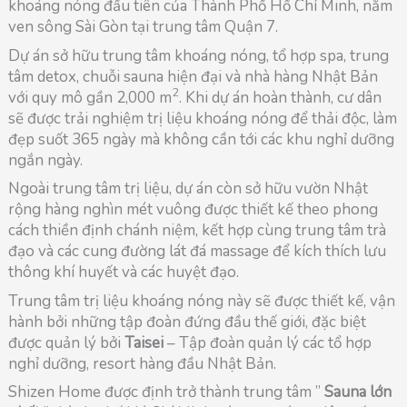
khoáng nóng đầu tiên của Thành Phố Hồ Chí Minh, nằm
ven sông Sài Gòn tại trung tâm Quận 7.
Dự án sở hữu trung tâm khoáng nóng, tổ hợp spa, trung
tâm detox, chuỗi sauna hiện đại và nhà hàng Nhật Bản
2
với quy mô gần 2,000 m
. Khi dự án hoàn thành, cư dân
sẽ được trải nghiệm trị liệu khoáng nóng để thải độc, làm
đẹp suốt 365 ngày mà không cần tới các khu nghỉ dưỡng
ngắn ngày.
Ngoài trung tâm trị liệu, dự án còn sở hữu vườn Nhật
rộng hàng nghìn mét vuông được thiết kế theo phong
cách thiền định chánh niệm, kết hợp cùng trung tâm trà
đạo và các cung đường lát đá massage để kích thích lưu
thông khí huyết và các huyệt đạo.
Trung tâm trị liệu khoáng nóng này sẽ được thiết kế, vận
hành bởi những tập đoàn đứng đầu thế giới, đặc biệt
được quản lý bởi
Taisei
– Tập đoàn quản lý các tổ hợp
nghỉ dưỡng, resort hàng đầu Nhật Bản.
Shizen Home được định trở thành trung tâm ”
Sauna lớn