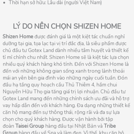
Thời hạn sở hữu: Lâu dài (người Việt Nam)
LÝ DO NÊN CHỌN SHIZEN HOME
Shizen Home
được đánh giá là một kiệt tác chuẩn nghỉ
dưỡng tại gia, tọa lạc tại vị trí đắc địa, là siêu phẩm được
chủ đầu tư Gotex Land dành nhiều tâm huyết và thiết kế
tỉ mỉ chỉnh chu nhất. Shizen Home sẽ là kiệt tác lựa chọn
nhiều quý khách hàng khó tính. Đến với Shizen Home là
đến với những không gian sống xanh trong lành thoải
mái an yên bên gia đình vào những ngày cuối tuần. Đón
đầu hạ tầng quy hoạch cầu Thủ Thiêm 4, hầm chui
Nguyễn Hữu Thọ gia tăng giá trị lợi nhuận. Chủ đầu tư
Gotex Land mang đến những chính sách ưu đãi và hỗ trợ
vay hấp dẫn đến với khách hàng. Đa dạng những thiết kế
căn hộ mang đến sự thông thái, rộng rãi và đa sự lựa
chọn cho quý khách hàng. Được vận hành bởi tập
đoàn
Taisei Group
hàng đầu tại Nhật Bản và
Tribe
Group
hàng đầu về Spa và làm đẹp. Vì thế, khu căn hộ