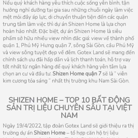
Nếu quý khách hàng yêu thích cuộc sống yên bình, tận
hưởng nghỉ dưỡng tại gia sau những chuỗi ngày làm việc
mệt mỏi đầy áp lực, di chuyển thuận tiện đến các quận
trung tâm làm việc thì dự án Shizen Home là lựa chọn
hoàn hảo nhất. Đặc biệt, dự án Shizen Home là siêu
phẩm sở hữu nhiều view nhìn đắc giá: view về thành phố
quận 1, Phú Mỹ Hưng quận 7, sông Sài Gòn, cầu Phú Mỹ
và view sông tuyệt đẹp về đêm. Gotex Land sẽ mang đến
chính sách ưu đãi hấp dẫn và lịch thanh toán, hỗ trợ vay
tốt nhất từ ngân hàng để quý khách hàng yên tâm lựa
chọn an cư và đầu tư.
Shizen Home quận 7
sẽ là ” viên
kim cương tỏa sáng ” nhất thị trường khu Nam Sài Gòn.
SHIZEN HOME – TOP 10 BẤT ĐỘNG
SẢN TRỊ LIỆU CHUYÊN SÂU TẠI VIỆT
NAM
Ngày 19/4/2022, tập đoàn Gotex Land sẽ giới thiệu ra thị
trường dự án
Shizen Home
– tổ hợp căn hộ trị liệu