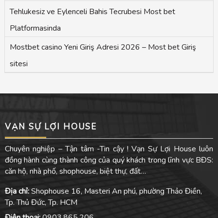
Tehlukesiz ve Eylenceli Bahis Tecrubesi Most bet
Platformasinda
Mostbet casino Yeni Giriş Adresi 2026 – Most bet Giriş
sitesi
VẠN SỰ LỢI HOUSE
Chuyên nghiệp – Tận tâm -Tin cậy ! Vạn Sự Lợi House luôn
đồng hành cùng thành công của quý khách trong lĩnh vực BĐS:
căn hộ, nhà phố, shophouse, biệt thự, đất…
Địa chỉ:
Shophouse 16, Masteri An phú, phường Thảo Điền,
Tp. Thủ Đức, Tp. HCM
Điện thoại:
0903.865.206