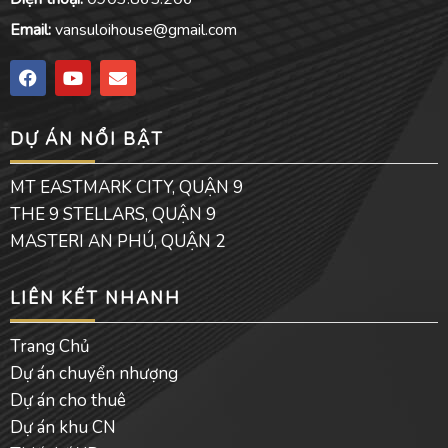
Email:
vansuloihouse@gmail.com
F
Y
E
a
o
n
c
u
v
e
t
e
DỰ ÁN NỔI BẬT
b
u
l
o
b
o
o
e
p
MT EASTMARK CITY, QUẬN 9
k
e
THE 9 STELLARS, QUẬN 9
MASTERI AN PHÚ, QUẬN 2
LIÊN KẾT NHANH
Trang Chủ
Dự án chuyển nhượng
Dự án cho thuê
Dự án khu CN