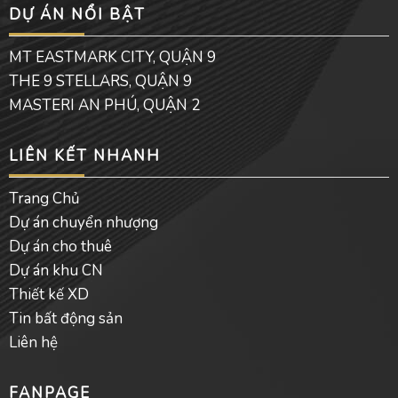
DỰ ÁN NỔI BẬT
b
u
l
o
b
o
o
e
p
MT EASTMARK CITY, QUẬN 9
k
e
THE 9 STELLARS, QUẬN 9
MASTERI AN PHÚ, QUẬN 2
LIÊN KẾT NHANH
Trang Chủ
Dự án chuyển nhượng
Dự án cho thuê
Dự án khu CN
Thiết kế XD
Tin bất động sản
Liên hệ
FANPAGE