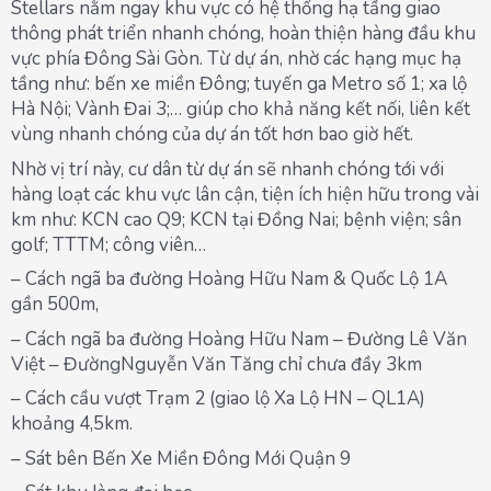
Stellars nằm ngay khu vực có hệ thống hạ tầng giao
thông phát triển nhanh chóng, hoàn thiện hàng đầu khu
vực phía Đông Sài Gòn. Từ dự án, nhờ các hạng mục hạ
tầng như: bến xe miền Đông; tuyến ga Metro số 1; xa lộ
Hà Nội; Vành Đai 3;… giúp cho khả năng kết nối, liên kết
vùng nhanh chóng của dự án tốt hơn bao giờ hết.
Nhờ vị trí này, cư dân từ dự án sẽ nhanh chóng tới với
hàng loạt các khu vực lân cận, tiện ích hiện hữu trong vài
km như: KCN cao Q9; KCN tại Đồng Nai; bệnh viện; sân
golf; TTTM; công viên…
– Cách ngã ba đường Hoàng Hữu Nam & Quốc Lộ 1A
gần 500m,
– Cách ngã ba đường Hoàng Hữu Nam – Đường Lê Văn
Việt – ĐườngNguyễn Văn Tăng chỉ chưa đầy 3km
– Cách cầu vượt Trạm 2 (giao lộ Xa Lộ HN – QL1A)
khoảng 4,5km.
– Sát bên Bến Xe Miền Đông Mới Quận 9