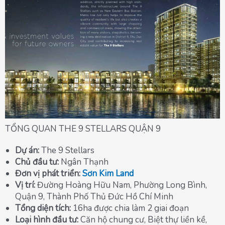
TỔNG QUAN THE 9 STELLARS QUẬN 9
Dự án:
The 9 Stellars
Chủ đầu tư:
Ngân Thạnh
Đơn vị phát triển:
Sơn Kim Land
Vị trí:
Đường Hoàng Hữu Nam, Phường Long Bình,
Quận 9, Thành Phố Thủ Đức Hồ Chí Minh
Tổng diện tích:
16ha được chia làm 2 giai đoạn
Loại hình đầu tư:
Căn hộ chung cư, Biệt thự liền kề,