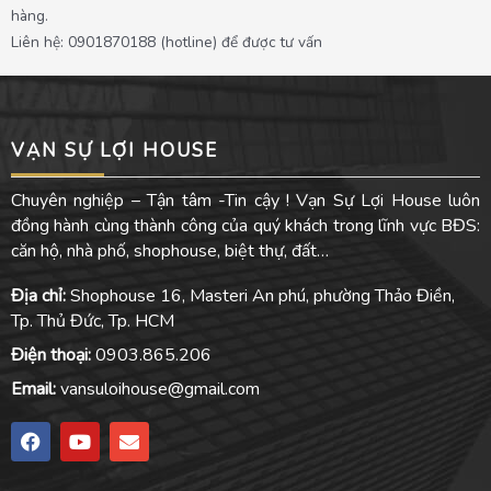
hàng.
Liên hệ: 0901870188 (hotline) để được tư vấn
VẠN SỰ LỢI HOUSE
Chuyên nghiệp – Tận tâm -Tin cậy ! Vạn Sự Lợi House luôn
đồng hành cùng thành công của quý khách trong lĩnh vực BĐS:
căn hộ, nhà phố, shophouse, biệt thự, đất…
Địa chỉ:
Shophouse 16, Masteri An phú, phường Thảo Điền,
Tp. Thủ Đức, Tp. HCM
Điện thoại:
0903.865.206
Email:
vansuloihouse@gmail.com
F
Y
E
a
o
n
c
u
v
e
t
e