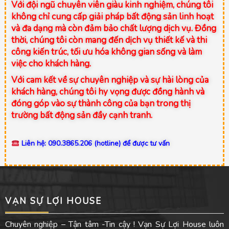
Với đội ngũ chuyên viên giàu kinh nghiệm, chúng tôi
không chỉ cung cấp giải pháp bất động sản linh hoạt
và đa dạng mà còn đảm bảo chất lượng dịch vụ. Đồng
thời, chúng tôi còn mang đến dịch vụ thiết kế và thi
công kiến trúc, tối ưu hóa không gian sống và làm
việc cho khách hàng.
Với cam kết về sự chuyên nghiệp và sự hài lòng của
khách hàng, chúng tôi hy vọng được đồng hành và
đóng góp vào sự thành công của bạn trong thị
trường bất động sản đầy cạnh tranh.
Liên hệ: 090.3865.206 (hotline) để được tư vấn
VẠN SỰ LỢI HOUSE
Chuyên nghiệp – Tận tâm -Tin cậy ! Vạn Sự Lợi House luôn