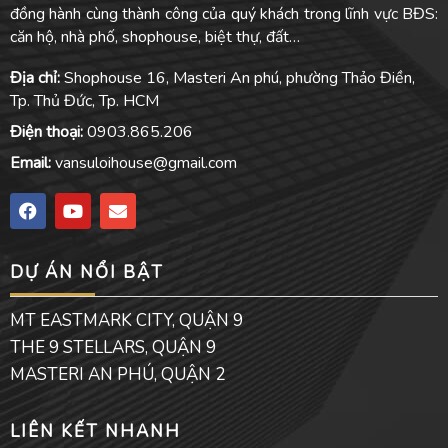
đồng hành cùng thành công của quý khách trong lĩnh vực BĐS:
căn hộ, nhà phố, shophouse, biệt thự, đất…
Địa chỉ:
Shophouse 16, Masteri An phú, phường Thảo Điền,
Tp. Thủ Đức, Tp. HCM
Điện thoại:
0903.865.206
Email:
vansuloihouse@gmail.com
F
Y
E
a
o
n
c
u
v
e
t
e
DỰ ÁN NỔI BẬT
b
u
l
o
b
o
o
e
p
MT EASTMARK CITY, QUẬN 9
k
e
THE 9 STELLARS, QUẬN 9
MASTERI AN PHÚ, QUẬN 2
LIÊN KẾT NHANH