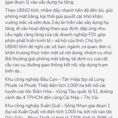
(giai đoạn 1) vào xây dựng hạ tầng.
Theo UBND tỉnh, nhằm đẩy nhanh tiến độ đền bù, giải
phóng mặt bằng, kịp thời giải quyết các khó khăn,
vướng mắc và sớm đưa 3 dự án trên vào xây dựng hạ
tầng, đi vào hoạt động theo quy định, đáp ứng nhu
cầu ngày càng tăng của các doanh nghiệp FDI, góp
phần phát triển kinh tế – xã hội của tỉnh, Chủ tịch
UBND tỉnh đề nghị các sở, ban, ngành, cơ quan, đơn vị
khẩn trương thực hiện một số nội dung, nhiệm vụ như:
Bồi thường giải phóng mặt bằng, tái định cư, cưa cắt
cây cao su, đường giao thông kết nối, xây dựng trạm
biến áp…
Khu công nghiệp Bàu Cạn – Tân Hiệp (tại xã Long
Phước và Phước Thái) diện tích 1.000 ha kết nối các
tuyến cao tốc Biên Hòa – Vũng Tàu, quốc lộ 51, đường
vành đai 4 TPHCM đến cảng Cái Mép – Thị Vải.
Khu công nghiệp Xuân Quế – Sông Nhạn giai đoạn 1
(tại xã Xuân Quế) với diện tích 1.000 ha, kết nối cao tốc
Dầu Giây – Phan Thiết và tỉnh lộ 770B, tỉnh lộ 769E và