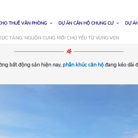
CHO THUÊ VĂN PHÒNG
DỰ ÁN CĂN HỘ CHUNG CƯ
DỰ ÁN
 TỤC TĂNG, NGUỒN CUNG MỚI CHỦ YẾU TỪ VÙNG VEN
ờng bất động sản hiện nay,
phân khúc căn hộ
đang kéo dài đà