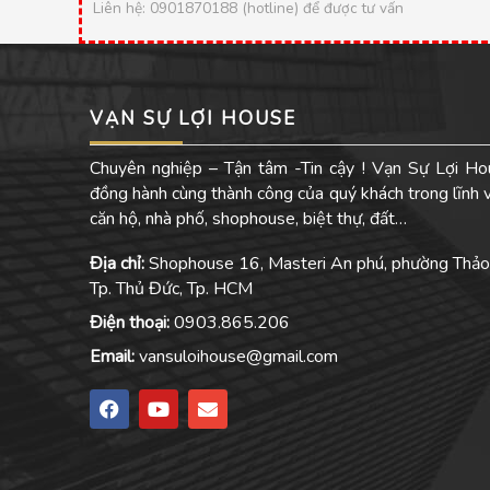
Liên hệ: 0901870188 (hotline) để được tư vấn
VẠN SỰ LỢI HOUSE
Chuyên nghiệp – Tận tâm -Tin cậy ! Vạn Sự Lợi Ho
đồng hành cùng thành công của quý khách trong lĩnh
căn hộ, nhà phố, shophouse, biệt thự, đất…
Địa chỉ:
Shophouse 16, Masteri An phú, phường Thảo
Tp. Thủ Đức, Tp. HCM
Điện thoại:
0903.865.206
Email:
vansuloihouse@gmail.com
F
Y
E
a
o
n
c
u
v
e
t
e
b
u
l