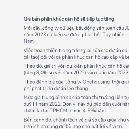
Giá bán phân khúc căn hộ sẽ tiếp tục tăng
Mới đây, công ty dữ liệu bất động sản toàn cầu 
năm 2023 dự kiến sẽ được phục hồi. Tuy nhiên, cá
Nam.
Việc hoàn thiện trong tương lai của các dự án có 
cải tạo) đối với cả phân khúc căn hộ cao cấp và b
Theo đó, giá trị vốn dự kiến phân khúc căn hộ c
(tăng 8,4% so với năm 2022) vào cuối năm 202
Theo đánh giá của Công ty Onehousing, thời gian
phí phát triển dự án leo thang.
Mức giá trung bình sơ cấp toàn thị trường liên 
quý III năm 2022. Đơn vị này dự báo đến cuối năm
chậm lại tại TPHCM ở mức 4-5%/năm.
Bên cạnh đó, chênh lệch về giá sơ cấp giữa khu
tiện ích đa dạng để bù đắp cho bất lợi về vị trí.