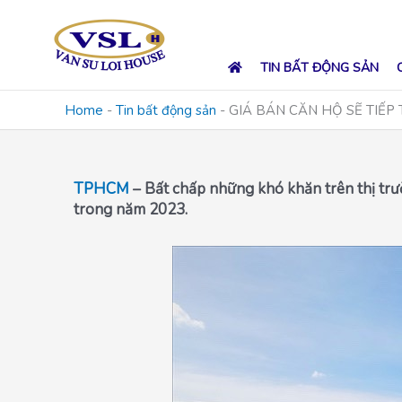
Skip
to
content
TIN BẤT ĐỘNG SẢN
Home
-
Tin bất động sản
-
GIÁ BÁN CĂN HỘ SẼ TIẾP
TPHCM
– Bất chấp những khó khăn trên thị trư
trong năm 2023.