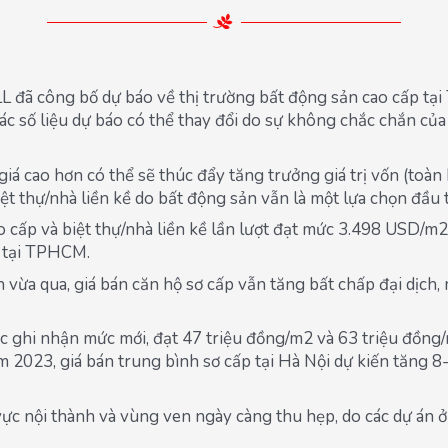
JLL đã công bố dự báo về thị trường bất động sản cao cấp t
c số liệu dự báo có thể thay đổi do sự không chắc chắn của 
giá cao hơn có thể sẽ thúc đẩy tăng trưởng giá trị vốn (toàn 
iệt thự/nhà liền kề do bất động sản vẫn là một lựa chọn đầu 
ao cấp và biệt thự/nhà liền kề lần lượt đạt mức 3.498 USD/
3 tại TPHCM.
 vừa qua, giá bán căn hộ sơ cấp vẫn tăng bất chấp đại dịc
tục ghi nhận mức mới, đạt 47 triệu đồng/m2 và 63 triệu đồn
 2023, giá bán trung bình sơ cấp tại Hà Nội dự kiến tăng 8
 vực nội thành và vùng ven ngày càng thu hẹp, do các dự án 