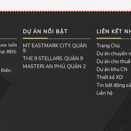
DỰ ÁN NỔI BẬT
LIÊN KẾT 
use luôn
MT EASTMARK CITY, QUẬN
Trang Chủ
9
 vực BĐS:
Dự án chuyển 
THE 9 STELLARS, QUẬN 9
Dự án cho thuê
MASTERI AN PHÚ, QUẬN 2
Dự án khu CN
 Điền,
Thiết kế XD
Tin bất động s
Liên hệ