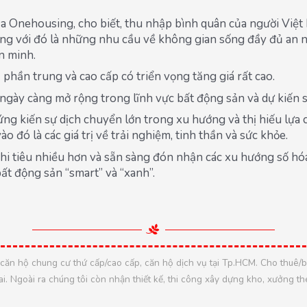
nehousing, cho biết, thu nhập bình quân của người Việt 
g với đó là những nhu cầu về không gian sống đầy đủ an ninh
̆n minh.
phần trung và cao cấp có triển vọng tăng giá rất cao.
y càng mở rộng trong lĩnh vực bất động sản và dự kiến sẽ t
ng kiến sự dịch chuyển lớn trong xu hướng và thị hiếu lựa ch
o đó là các giá trị về trải nghiệm, tinh thần và sức khỏe.
chi tiêu nhiều hơn và sẵn sàng đón nhận các xu hướng số 
bất động sản “smart” và “xanh”.
hộ chung cư thứ cấp/cao cấp, căn hộ dịch vụ tại Tp.HCM. Cho thuê/bán
 Ngoài ra chúng tôi còn nhận thiết kế, thi công xây dựng kho, xưởng theo