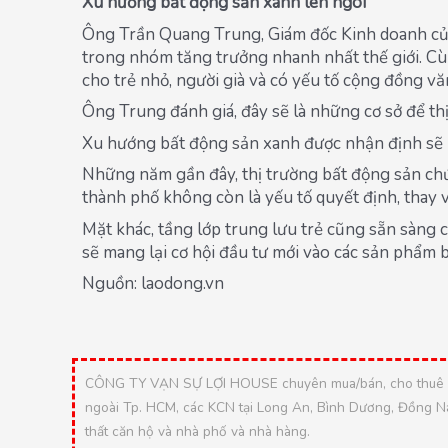
Xu hướng bất động sản xanh lên ngôi
Ông Trần Quang Trung, Giám đốc Kinh doanh của O
trong nhóm tăng trưởng nhanh nhất thế giới. Cùn
cho trẻ nhỏ, người già và có yếu tố cộng đồng va
Ông Trung đánh giá, đây sẽ là những cơ sở để thị 
Xu hướng bất động sản xanh được nhận định sẽ ngà
Những năm gần đây, thị trường bất động sản chứ
thành phố không còn là yếu tố quyết định, thay và
Mặt khác, tầng lớp trung lưu trẻ cũng sẵn sàng 
sẽ mang lại cơ hội đầu tư mới vào các sản phẩm 
Nguồn: laodong.vn
CÔNG TY VẠN SỰ LỢI HOUSE chuyên mua/bán, cho thuê căn 
ngoài Tp. HCM, các KCN tại Long An, Bình Dương, Đồng Nai.
thất căn hộ và nhà phố và nhà hàng.