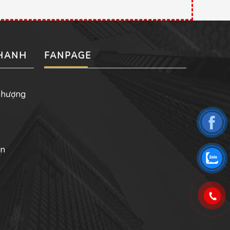
NHANH
FANPAGE
nhượng
ản