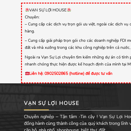
VẠN SỰ LỢI HOUSE
Chuyên:
– Cung cấp các dịch vụ trọn gói ưu việt, ngoài các dịch vụ 
hàng.
– Cung cấp giải pháp trọn gói cho các doanh nghiệp FDI mu
đất và nhà xưởng trong các khu công nghiệp trên cả nước, 
Ngoài ra Vạn Sự Lợi chuyên tìm kiếm những dự án có tính ph
nhanh chóng thực hiện được kế hoạch định của mình tại Mỹ,
Liên hệ: 0902502865 (hotline) để được tư vấn
VẠN SỰ LỢI HOUSE
Chuyên nghiệp – Tận tâm -Tin cậy ! Vạn Sự Lợi Ho
đồng hành cùng thành công của quý khách trong lĩnh
căn hộ, nhà phố, shophouse, biệt thự, đất…