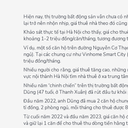
Hiện nay, thị trường bất động sản vẫn chưa có nhi
lại trở nên nhộn nhịp, giá thuê nhà theo đó cũng 
Khảo sát thực tế tại Hà Nội cho thấy, giá cho th
khoảng 1-2 triệu đồng/căn/tháng, tương đương 
Ví dụ, một số căn hộ trên đường Nguyễn Cơ Thạc
ngủ). Tại các chung cư như Vinhome Smart City 
triệu đồng/tháng.
Nhiều người cho rằng, giá thuê tăng cao, những n
vực nội thành Hà Nội tìm nhà thuê ở xa trung tâm 
Nhiều năm “chinh chiến” trên thị trường bất độn
Dũng (47 tuổi, ở Thanh Xuân) đã rút đầu tư khỏi
Đầu năm 2022, anh Dũng đã mua 2 căn hộ chung c
tỉ đồng, 2 phòng ngủ, mỗi tháng cho thuê được 8
Từ cuối năm 2022 và đầu năm 2023, giá căn hộ đ
và giữ lại 1 căn để cho thuê thu dòng tiền hằng 