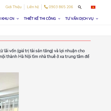
Giới Thiệu
Liên hệ
0903 865 206
 KHU CN
THIẾT KẾ THI CÔNG
TƯ VẤN DỊCH VỤ
ãi vốn (giá trị tài sản tăng) và lợi nhuận cho
 nội thành Hà Nội tìm nhà thuê ở xa trung tâm để