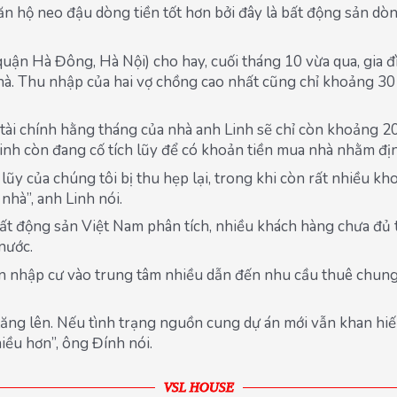
căn hộ neo đậu dòng tiền tốt hơn bởi đây là bất động sản dò
quận Hà Đông, Hà Nội) cho hay, cuối tháng 10 vừa qua, gia đ
hà. Thu nhập của hai vợ chồng cao nhất cũng chỉ khoảng 30 t
tài chính hằng tháng của nhà anh Linh sẽ chỉ còn khoảng 20
Linh còn đang cố tích lũy để có khoản tiền mua nhà nhằm địn
lũy của chúng tôi bị thu hẹp lại, trong khi còn rất nhiều kh
nhà”, anh Linh nói.
t động sản Việt Nam phân tích, nhiều khách hàng chưa đủ 
 nước.
n nhập cư vào trung tâm nhiều dẫn đến nhu cầu thuê chung c
ăng lên. Nếu tình trạng nguồn cung dự án mới vẫn khan hiếm
ều hơn”, ông Đính nói.
VSL HOUSE