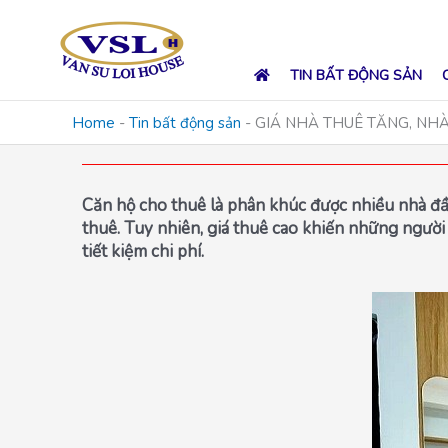
Skip
to
content
TIN BẤT ĐỘNG SẢN
Home
-
Tin bất động sản
-
GIÁ NHÀ THUÊ TĂNG, NHÀ
Căn hộ cho thuê là phân khúc được nhiều nhà đầu t
thuê. Tuy nhiên, giá thuê cao khiến những người 
tiết kiệm chi phí.