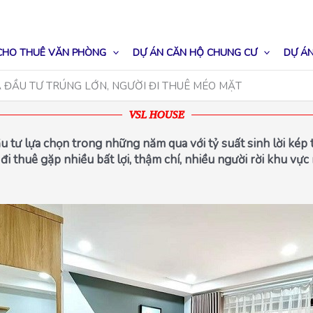
CHO THUÊ VĂN PHÒNG
DỰ ÁN CĂN HỘ CHUNG CƯ
DỰ ÁN
 ĐẦU TƯ TRÚNG LỚN, NGƯỜI ĐI THUÊ MÉO MẶT
VSL HOUSE
ư lựa chọn trong những năm qua với tỷ suất sinh lời kép từ l
đi thuê gặp nhiều bất lợi, thậm chí, nhiều người rời khu vực