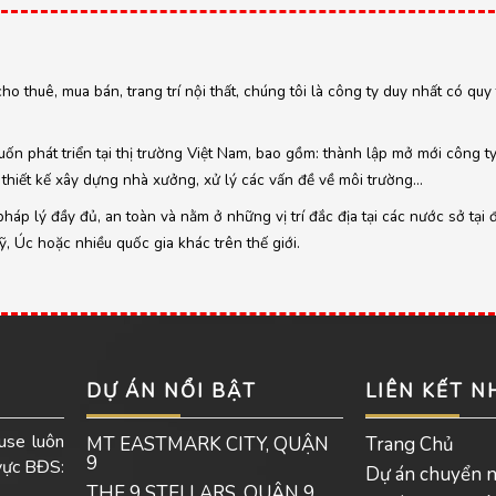
cho thuê, mua bán, trang trí nội thất, chúng tôi là công ty duy nhất có qu
ốn phát triển tại thị trường Việt Nam, bao gồm: thành lập mở mới công t
thiết kế xây dựng nhà xưởng, xử lý các vấn đề về môi trường…
áp lý đầy đủ, an toàn và nằm ở những vị trí đắc địa tại các nước sở tại 
 Úc hoặc nhiều quốc gia khác trên thế giới.
DỰ ÁN NỔI BẬT
LIÊN KẾT 
use luôn
MT EASTMARK CITY, QUẬN
Trang Chủ
9
 vực BĐS:
Dự án chuyển 
THE 9 STELLARS, QUẬN 9