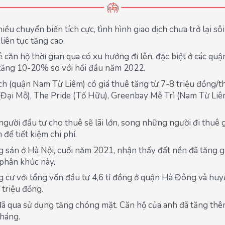
ều chuyển biến tích cực, tình hình giao dịch chưa trở lại sô
liên tục tăng cao.
uê căn hộ thời gian qua có xu hướng đi lên, đặc biệt ở các q
tăng 10-20% so với hồi đầu năm 2022.
h (quận Nam Từ Liêm) có giá thuê tăng từ 7-8 triệu đồng/t
(Đại Mỗ), The Pride (Tố Hữu), Greenbay Mễ Trì (Nam Từ Liêm
gười đầu tư cho thuê sẽ lãi lớn, song những người đi thuê g
để tiết kiệm chi phí.
g sản ở Hà Nội, cuối năm 2021, nhận thấy đất nền đã tăng 
 phân khúc này.
ư với tổng vốn đầu tư 4,6 tỉ đồng ở quận Hà Đông và huyệ
 triệu đồng.
ã qua sử dụng tăng chóng mặt. Căn hộ của anh đã tăng thê
tháng.