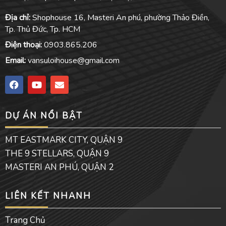
Địa chỉ:
Shophouse 16, Masteri An phú, phường Thảo Điền,
Tp. Thủ Đức, Tp. HCM
Điện thoại:
0903.865.206
Email:
vansuloihouse@gmail.com
F
Y
E
a
o
n
c
u
v
e
t
e
DỰ ÁN NỔI BẬT
b
u
l
o
b
o
o
e
p
MT EASTMARK CITY, QUẬN 9
k
e
THE 9 STELLARS, QUẬN 9
MASTERI AN PHÚ, QUẬN 2
LIÊN KẾT NHANH
Trang Chủ