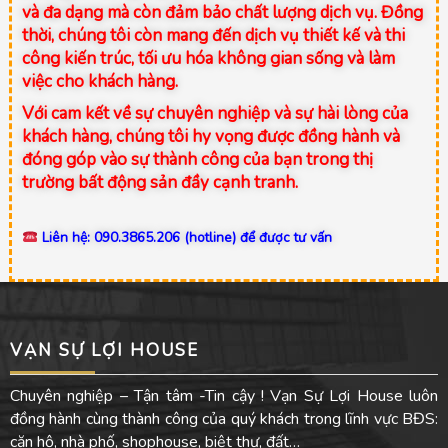
và đa dạng mà còn đảm bảo chất lượng dịch vụ. Đồng
thời, chúng tôi còn mang đến dịch vụ thiết kế và thi
công kiến trúc, tối ưu hóa không gian sống và làm
việc cho khách hàng.
Với cam kết về sự chuyên nghiệp và sự hài lòng của
khách hàng, chúng tôi hy vọng được đồng hành và
đóng góp vào sự thành công của bạn trong thị
trường bất động sản đầy cạnh tranh.
Liên hệ: 090.3865.206 (hotline) để được tư vấn
VẠN SỰ LỢI HOUSE
Chuyên nghiệp – Tận tâm -Tin cậy ! Vạn Sự Lợi House luôn
đồng hành cùng thành công của quý khách trong lĩnh vực BĐS:
căn hộ, nhà phố, shophouse, biệt thự, đất…