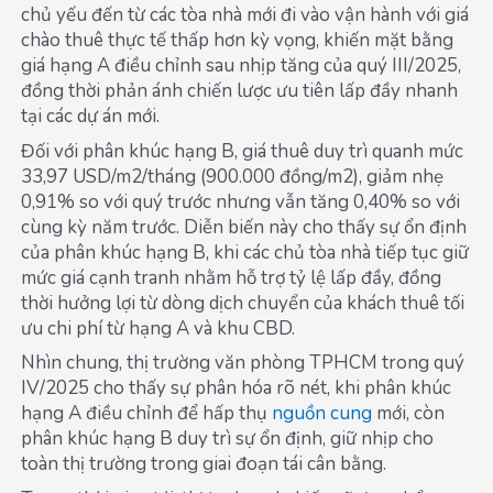
chủ yếu đến từ các tòa nhà mới đi vào vận hành với giá
chào thuê thực tế thấp hơn kỳ vọng, khiến mặt bằng
giá hạng A điều chỉnh sau nhịp tăng của quý III/2025,
đồng thời phản ánh chiến lược ưu tiên lấp đầy nhanh
tại các dự án mới.
Đối với phân khúc hạng B, giá thuê duy trì quanh mức
33,97 USD/m2/tháng (900.000 đồng/m2), giảm nhẹ
0,91% so với quý trước nhưng vẫn tăng 0,40% so với
cùng kỳ năm trước. Diễn biến này cho thấy sự ổn định
của phân khúc hạng B, khi các chủ tòa nhà tiếp tục giữ
mức giá cạnh tranh nhằm hỗ trợ tỷ lệ lấp đầy, đồng
thời hưởng lợi từ dòng dịch chuyển của khách thuê tối
ưu chi phí từ hạng A và khu CBD.
Nhìn chung, thị trường văn phòng TPHCM trong quý
IV/2025 cho thấy sự phân hóa rõ nét, khi phân khúc
hạng A điều chỉnh để hấp thụ
nguồn cung
mới, còn
phân khúc hạng B duy trì sự ổn định, giữ nhịp cho
toàn thị trường trong giai đoạn tái cân bằng.