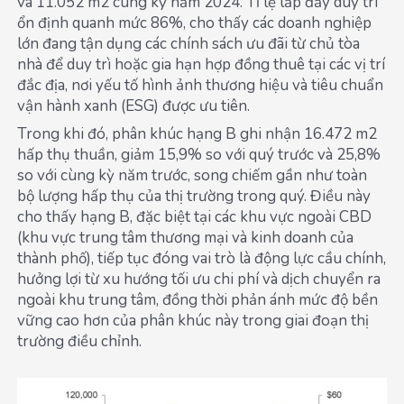
và 11.052 m2 cùng kỳ năm 2024. Tỉ lệ lấp đầy duy trì
ổn định quanh mức 86%, cho thấy các doanh nghiệp
lớn đang tận dụng các chính sách ưu đãi từ chủ tòa
nhà để duy trì hoặc gia hạn hợp đồng thuê tại các vị trí
đắc địa, nơi yếu tố hình ảnh thương hiệu và tiêu chuẩn
vận hành xanh (ESG) được ưu tiên.
Trong khi đó, phân khúc hạng B ghi nhận 16.472 m2
hấp thụ thuần, giảm 15,9% so với quý trước và 25,8%
so với cùng kỳ năm trước, song chiếm gần như toàn
bộ lượng hấp thụ của thị trường trong quý. Điều này
cho thấy hạng B, đặc biệt tại các khu vực ngoài CBD
(khu vực trung tâm thương mại và kinh doanh của
thành phố), tiếp tục đóng vai trò là động lực cầu chính,
hưởng lợi từ xu hướng tối ưu chi phí và dịch chuyển ra
ngoài khu trung tâm, đồng thời phản ánh mức độ bền
vững cao hơn của phân khúc này trong giai đoạn thị
trường điều chỉnh.