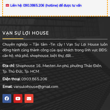
Liên hệ: 090.3865.206 (hotline) để được tư vấn
VẠN SỰ LỢI HOUSE
Chuyên nghiệp – Tận tâm -Tin cậy ! Vạn Sự Lợi House luôn
đồng hành cùng thành công của quý khách trong lĩnh vực BĐS:
căn hộ, nhà phố, shophouse, biệt thự, đất…
Địa chỉ:
Shophouse 16, Masteri An phú, phường Thảo Điền,
Tp. Thủ Đức, Tp. HCM
Điện thoại:
0903.865.206
Email:
vansuloihouse@gmail.com
F
Y
E
a
o
n
c
u
v
e
t
e