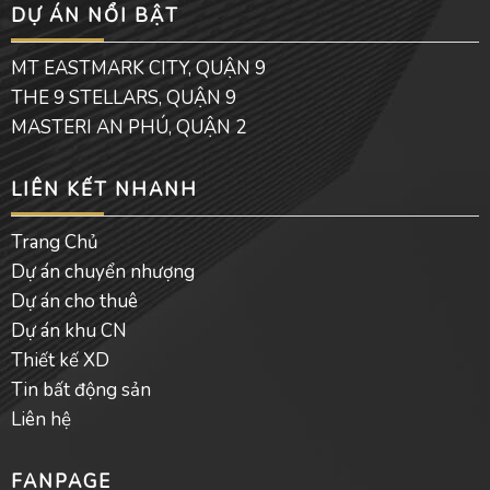
DỰ ÁN NỔI BẬT
b
u
l
o
b
o
o
e
p
MT EASTMARK CITY, QUẬN 9
k
e
THE 9 STELLARS, QUẬN 9
MASTERI AN PHÚ, QUẬN 2
LIÊN KẾT NHANH
Trang Chủ
Dự án chuyển nhượng
Dự án cho thuê
Dự án khu CN
Thiết kế XD
Tin bất động sản
Liên hệ
FANPAGE