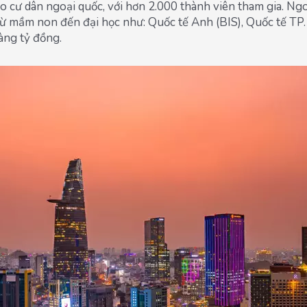
o cư dân ngoại quốc, với hơn 2.000 thành viên tham gia. Ngoài
́ từ mầm non đến đại học như: Quốc tế Anh (BIS), Quốc tế
hàng tỷ đồng.