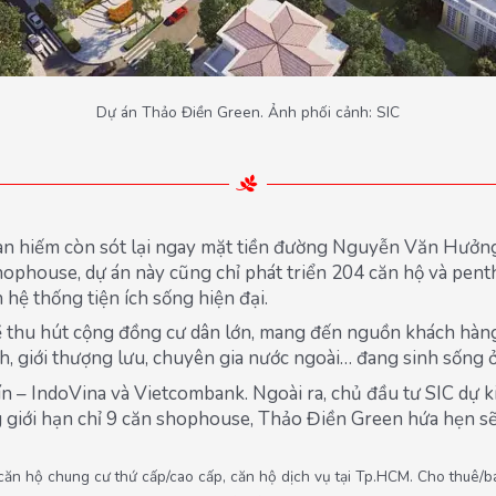
Dự án Thảo Điền Green. Ảnh phối cảnh: SIC
n hiếm còn sót lại ngay mặt tiền đường Nguyễn Văn Hưởng
hophouse, dự án này cũng chỉ phát triển 204 căn hộ và pent
hệ thống tiện ích sống hiện đại.
sẽ thu hút cộng đồng cư dân lớn, mang đến nguồn khách h
h, giới thượng lưu, chuyên gia nước ngoài… đang sinh sống
tín – IndoVina và Vietcombank. Ngoài ra, chủ đầu tư SIC dự 
 giới hạn chỉ 9 căn shophouse, Thảo Điền Green hứa hẹn sẽ
ộ chung cư thứ cấp/cao cấp, căn hộ dịch vụ tại Tp.HCM. Cho thuê/bán