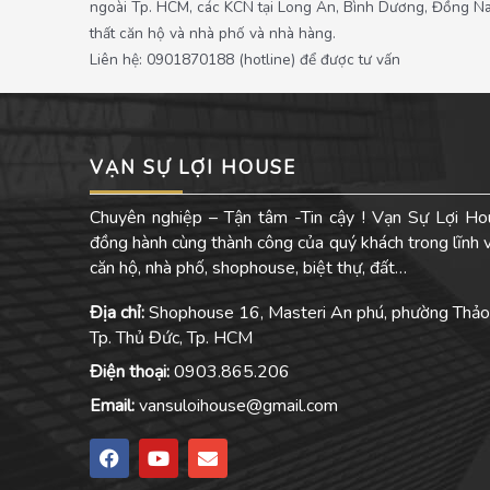
ngoài Tp. HCM, các KCN tại Long An, Bình Dương, Đồng Nai. 
thất căn hộ và nhà phố và nhà hàng.
Liên hệ: 0901870188 (hotline) để được tư vấn
VẠN SỰ LỢI HOUSE
Chuyên nghiệp – Tận tâm -Tin cậy ! Vạn Sự Lợi Ho
đồng hành cùng thành công của quý khách trong lĩnh
căn hộ, nhà phố, shophouse, biệt thự, đất…
Địa chỉ:
Shophouse 16, Masteri An phú, phường Thảo
Tp. Thủ Đức, Tp. HCM
Điện thoại:
0903.865.206
Email:
vansuloihouse@gmail.com
F
Y
E
a
o
n
c
u
v