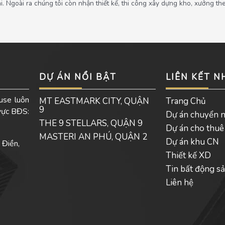
Ngoài ra chúng tôi còn nhận thiết kế, thi công xây dựng kho, xưởng theo
DỰ ÁN NỔI BẬT
LIÊN KẾT 
use luôn
MT EASTMARK CITY, QUẬN
Trang Chủ
9
 vực BĐS:
Dự án chuyển 
THE 9 STELLARS, QUẬN 9
Dự án cho thuê
MASTERI AN PHÚ, QUẬN 2
Dự án khu CN
 Điền,
Thiết kế XD
Tin bất động s
Liên hệ