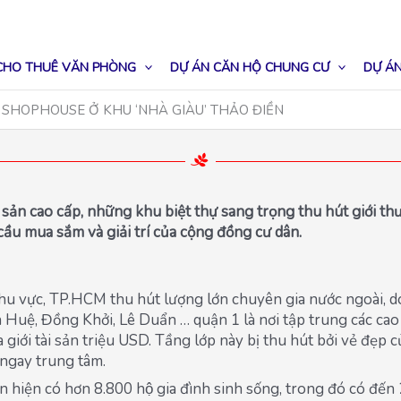
CHO THUÊ VĂN PHÒNG
DỰ ÁN CĂN HỘ CHUNG CƯ
DỰ ÁN
SHOPHOUSE Ở KHU ‘NHÀ GIÀU’ THẢO ĐIỀN
n cao cấp, những khu biệt thự sang trọng thu hút giới thư
u mua sắm và giải trí của cộng đồng cư dân.
 khu vực, TP.HCM thu hút lượng lớn chuyên gia nước ngoài, 
 Huệ, Đồng Khởi, Lê Duẩn … quận 1 là nơi tập trung các cao 
 giới tài sản triệu USD. Tầng lớp này bị thu hút bởi vẻ đẹp 
 ngay trung tâm.
hiện có hơn 8.800 hộ gia đình sinh sống, trong đó có đến 2