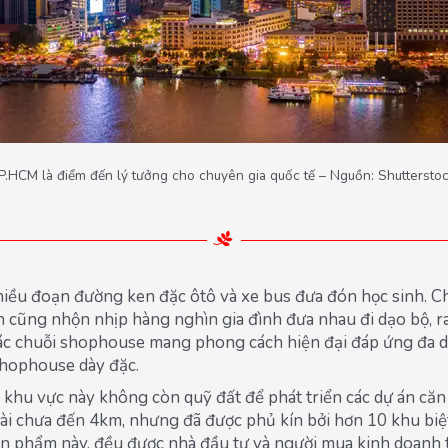
P.HCM là điểm đến lý tưởng cho chuyên gia quốc tế – Nguồn: Shuttersto
hiều đoạn đường ken đặc ôtô và xe bus đưa đón học sinh. Chỉ 
n cũng nhộn nhịp hàng nghìn gia đình đưa nhau đi dạo bộ, ra
c chuỗi shophouse mang phong cách hiện đại đáp ứng đa dạng
hophouse dày đặc.
khu vực này không còn quỹ đất để phát triển các dự án căn 
 chưa đến 4km, nhưng đã được phủ kín bởi hơn 10 khu biệt
ản phẩm này, đều được nhà đầu tư và người mua kinh doanh t