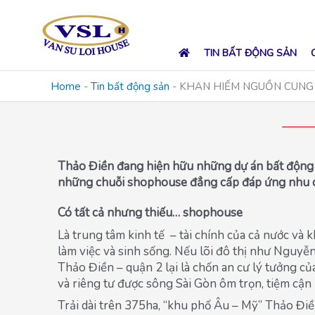
Skip
to
content
TIN BẤT ĐỘNG SẢN
Home
-
Tin bất động sản
-
KHAN HIẾM NGUỒN CUNG 
Thảo Điền đang hiện hữu những dự án bất động sả
những chuỗi shophouse đẳng cấp đáp ứng nhu cầ
Có tất cả nhưng thiếu… shophouse
Là trung tâm kinh tế – tài chính của cả nước và
làm việc và sinh sống. Nếu lõi đô thị như Nguyễn
Thảo Điền – quận 2 lại là chốn an cư lý tưởng của
và riêng tư được sông Sài Gòn ôm trọn, tiệm cận
Trải dài trên 375ha, “khu phố Âu – Mỹ” Thảo Điền 