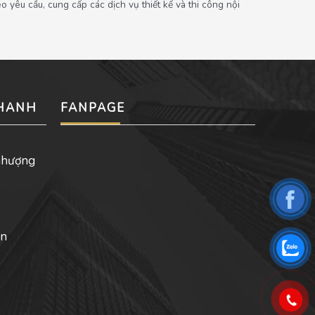
 yêu cầu, cung cấp các dịch vụ thiết kế và thi công nội
NHANH
FANPAGE
nhượng
ản