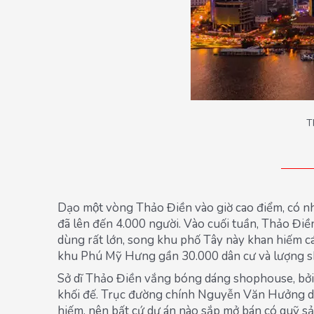
T
Dạo một vòng Thảo Điền vào giờ cao điểm, có n
đã lên đến 4.000 người. Vào cuối tuần, Thảo Điề
dùng rất lớn, song khu phố Tây này khan hiếm cá
khu Phú Mỹ Hưng gần 30.000 dân cư và lượng s
Sở dĩ Thảo Điền vắng bóng dáng shophouse, bởi 
khối đế. Trục đường chính Nguyễn Văn Hưởng dài
hiếm, nên bất cứ dự án nào sắp mở bán có quỹ s