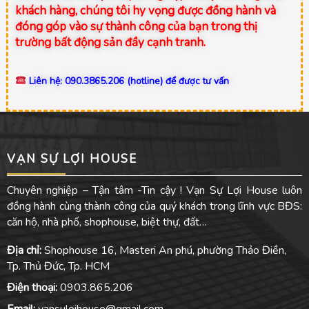
khách hàng, chúng tôi hy vọng được đồng hành và
đóng góp vào sự thành công của bạn trong thị
trường bất động sản đầy cạnh tranh.
Liên hệ: 090.3865.206 (hotline) để được tư vấn
VẠN SỰ LỢI HOUSE
Chuyên nghiệp – Tận tâm -Tin cậy ! Vạn Sự Lợi House luôn
đồng hành cùng thành công của quý khách trong lĩnh vực BĐS:
căn hộ, nhà phố, shophouse, biệt thự, đất…
Địa chỉ:
Shophouse 16, Masteri An phú, phường Thảo Điền,
Tp. Thủ Đức, Tp. HCM
Điện thoại:
0903.865.206
Email:
vansuloihouse@gmail.com