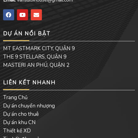
F
Y
E
a
o
n
c
u
v
e
t
e
DỰ ÁN NỔI BẬT
b
u
l
o
b
o
o
e
p
MT EASTMARK CITY, QUẬN 9
k
e
THE 9 STELLARS, QUẬN 9
MASTERI AN PHÚ, QUẬN 2
LIÊN KẾT NHANH
Trang Chủ
Dự án chuyển nhượng
Dự án cho thuê
Dự án khu CN
Thiết kế XD