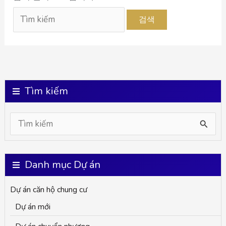
Tìm kiếm
검
색
대
Danh mục Dự án
상
Dự án căn hộ chung cư
Dự án mới