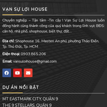
VẠN SỰ LỢI HOUSE
Chuyên nghiệp – Tận tâm -Tin cậy ! Vạn Sự Lợi House luôn
đồng hành cùng thành công của quý khách trong lĩnh vực BĐS:
căn hộ, nhà phố, shophouse, biệt thự, đất…
Địa chỉ:
Shophouse 16, Masteri An phú, phường Thảo Điền,
Tp. Thủ Đức, Tp. HCM
Điện thoại:
0903.865.206
Email:
vansuloihouse@gmail.com
F
Y
E
a
o
n
c
u
v
e
t
e
DỰ ÁN NỔI BẬT
b
u
l
o
b
o
o
e
p
MT EASTMARK CITY, QUẬN 9
k
e
THE 9 STELLARS, QUẬN 9