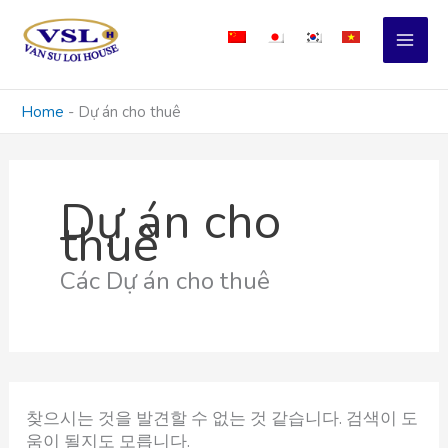
콘
검
텐
색
츠
대
로
상
건
Home
-
Dự án cho thuê
너
뛰
기
Dự án cho
thuê
Các Dự án cho thuê
찾으시는 것을 발견할 수 없는 것 같습니다. 검색이 도
움이 될지도 모릅니다.