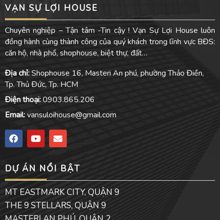
VẠN SỰ LỢI HOUSE
Chuyên nghiệp – Tận tâm -Tin cậy ! Vạn Sự Lợi House luôn
đồng hành cùng thành công của quý khách trong lĩnh vực BĐS:
căn hộ, nhà phố, shophouse, biệt thự, đất…
Địa chỉ:
Shophouse 16, Masteri An phú, phường Thảo Điền,
Tp. Thủ Đức, Tp. HCM
Điện thoại:
0903.865.206
Email:
vansuloihouse@gmail.com
F
Y
E
a
o
n
c
u
v
e
t
e
DỰ ÁN NỔI BẬT
b
u
l
o
b
o
o
e
p
MT EASTMARK CITY, QUẬN 9
k
e
THE 9 STELLARS, QUẬN 9
MASTERI AN PHÚ, QUẬN 2