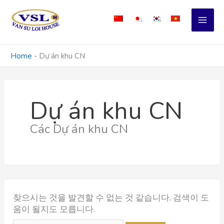
콘
검
텐
색
츠
대
로
상
건
Home
-
Dự án khu CN
너
뛰
기
Dự án khu CN
Các Dự án khu CN
찾으시는 것을 발견할 수 없는 것 같습니다. 검색이 도
움이 될지도 모릅니다.