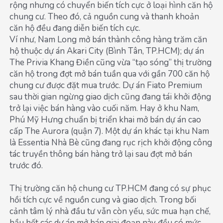
rộng nhưng có chuyển biến tích cực ở loại hình căn hộ
chung cư. Theo đó, cả nguồn cung và thanh khoản
căn hộ đều đang diễn biến tích cực.
Ví như, Nam Long mở bán thành công hàng trăm căn
hộ thuộc dự án Akari City (Bình Tân, TP.HCM); dự án
The Privia Khang Điền cũng vừa “tạo sóng” thị trường
căn hộ trong đợt mở bán tuần qua với gần 700 căn hộ
chung cư được đặt mua trước. Dự án Fiato Premium
sau thời gian ngừng giao dịch cũng đang tái khởi động
trở lại việc bán hàng vào cuối năm. Hay ở khu Nam,
Phú Mỹ Hưng chuẩn bị triển khai mở bán dự án cao
cấp The Aurora (quận 7). Một dự án khác tại khu Nam
là Essentia Nhà Bè cũng đang rục rịch khởi động công
tác truyền thông bán hàng trở lại sau đợt mở bán
trước đó.
Thị trường căn hộ chung cư TP.HCM đang có sự phục
hồi tích cực về nguồn cung và giao dịch. Trong bối
cảnh tâm lý nhà đầu tư vẫn còn yếu, sức mua hạn chế,
hầu hết các dự án mở bán giai đoạn này đều có mức