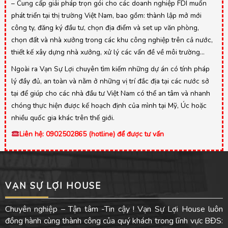
– Cung cấp giải pháp trọn gói cho các doanh nghiệp FDI muốn
phát triển tại thị trường Việt Nam, bao gồm: thành lập mở mới
công ty, đăng ký đầu tư, chọn địa điểm và set up văn phòng,
chọn đất và nhà xưởng trong các khu công nghiệp trên cả nước,
thiết kế xây dựng nhà xưởng, xử lý các vấn đề về môi trường…
Ngoài ra Vạn Sự Lợi chuyên tìm kiếm những dự án có tính pháp
lý đầy đủ, an toàn và nằm ở những vị trí đắc địa tại các nước sở
tại để giúp cho các nhà đầu tư Việt Nam có thể an tâm và nhanh
chóng thực hiện được kế hoạch định của mình tại Mỹ, Úc hoặc
nhiều quốc gia khác trên thế giới.
Liên hệ: 0902502865 (hotline) để được tư vấn
VẠN SỰ LỢI HOUSE
Chuyên nghiệp – Tận tâm -Tin cậy ! Vạn Sự Lợi House luôn
đồng hành cùng thành công của quý khách trong lĩnh vực BĐS: