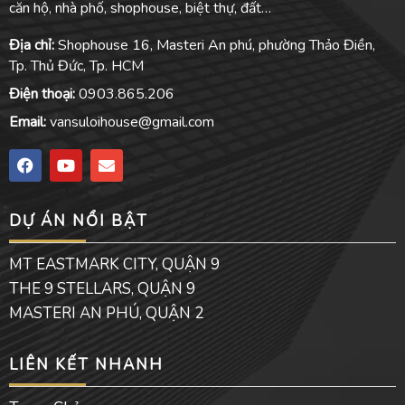
căn hộ, nhà phố, shophouse, biệt thự, đất…
Địa chỉ:
Shophouse 16, Masteri An phú, phường Thảo Điền,
Tp. Thủ Đức, Tp. HCM
Điện thoại:
0903.865.206
Email:
vansuloihouse@gmail.com
F
Y
E
a
o
n
c
u
v
e
t
e
DỰ ÁN NỔI BẬT
b
u
l
o
b
o
o
e
p
MT EASTMARK CITY, QUẬN 9
k
e
THE 9 STELLARS, QUẬN 9
MASTERI AN PHÚ, QUẬN 2
LIÊN KẾT NHANH