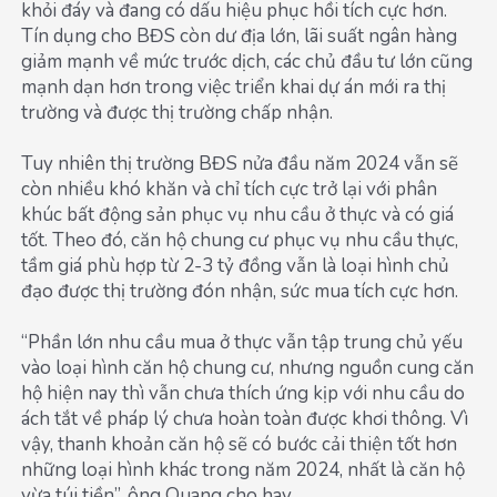
khỏi đáy và đang có dấu hiệu phục hồi tích cực hơn.
Tín dụng cho BĐS còn dư địa lớn, lãi suất ngân hàng
giảm mạnh về mức trước dịch, các chủ đầu tư lớn cũng
mạnh dạn hơn trong việc triển khai dự án mới ra thị
trường và được thị trường chấp nhận.
Tuy nhiên thị trường BĐS nửa đầu năm 2024 vẫn sẽ
còn nhiều khó khăn và chỉ tích cực trở lại với phân
khúc bất động sản phục vụ nhu cầu ở thực và có giá
tốt. Theo đó, căn hộ chung cư phục vụ nhu cầu thực,
tầm giá phù hợp từ 2-3 tỷ đồng vẫn là loại hình chủ
đạo được thị trường đón nhận, sức mua tích cực hơn.
“Phần lớn nhu cầu mua ở thực vẫn tập trung chủ yếu
vào loại hình căn hộ chung cư, nhưng nguồn cung căn
hộ hiện nay thì vẫn chưa thích ứng kịp với nhu cầu do
ách tắt về pháp lý chưa hoàn toàn được khơi thông. Vì
vậy, thanh khoản căn hộ sẽ có bước cải thiện tốt hơn
những loại hình khác trong năm 2024, nhất là căn hộ
vừa túi tiền”, ông Quang cho hay.