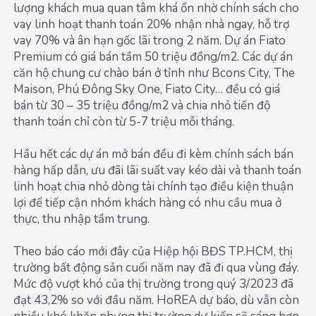
lượng khách mua quan tâm khá ổn nhờ chính sách cho
vay linh hoạt thanh toán 20% nhận nhà ngay, hỗ trợ
vay 70% và ân hạn gốc lãi trong 2 năm. Dự án Fiato
Premium có giá bán tầm 50 triệu đồng/m2. Các dự án
căn hộ chung cư chào bán ở tỉnh như Bcons City, The
Maison, Phú Đông Sky One, Fiato City… đều có giá
bán từ 30 – 35 triệu đồng/m2 và chia nhỏ tiến độ
thanh toán chỉ còn từ 5-7 triệu mỗi tháng.
Hầu hết các dự án mở bán đều đi kèm chính sách bán
hàng hấp dẫn, ưu đãi lãi suất vay kéo dài và thanh toán
linh hoạt chia nhỏ dòng tài chính tạo điều kiện thuận
lợi để tiếp cận nhóm khách hàng có nhu cầu mua ở
thực, thu nhập tầm trung.
Theo báo cáo mới đây của Hiệp hội BĐS TP.HCM, thị
trường bất động sản cuối năm nay đã đi qua vùng đáy.
Mức độ vượt khó của thị trường trong quý 3/2023 đã
đạt 43,2% so với đầu năm. HoREA dự báo, dù vẫn còn