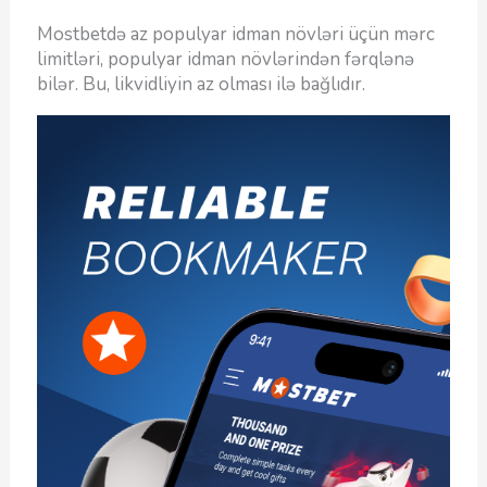
Mostbetdə az populyar idman növləri üçün mərc
limitləri, populyar idman növlərindən fərqlənə
bilər. Bu, likvidliyin az olması ilə bağlıdır.