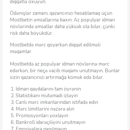
diqqətlə oxuyun.
Ödənişlər zamanı, qazancınızı hesablamaq üçün
Mostbetin əmsallarına baxın. Az populyar idman
növlərində əmsallar daha yüksək ola bilər, çünki
risk daha böyükdür.
Mostbetdə mərc qoyarkən diqqət edilməli
məqamlar
Mostbetdə az populyar idman növlərinə mərc
edərkən, bir neçə vacib məqamı unutmayın. Bunlar
sizin qazancınızı artırmağa kömək edə bilər.
İdman qaydalarını tam öyrənin
Statistikanı mütəmadi izləyin
Canlı mərc imkanlarından istifadə edin
Mərc limitlərini nəzərə alın
Promosyonları yoxlayın
Bankroll idarəçiliyini unutmayın
Emosiyalara qapılmayın