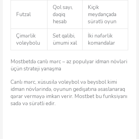
Qol sayı,
Kiçik
Futzal
dəqiq
meydançada
hesab
sürətli oyun
Çimərlik
Set qalibi,
İki nəfərlik
voleybolu
ümumi xal
komandalar
Mostbetdə canlı mərc – az populyar idman növləri
üçün strateji yanaşma
Canlı mərc, xüsusilə voleybol və beysbol kimi
idman növlərində, oyunun gedişatına əsaslanaraq
qərar verməyə imkan verir. Mostbet bu funksiyanı
sadə və sürətli edir.