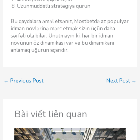
Uzunmüddətli strategiya qurun
Bu qaydalara əməl etsəniz, Mostbetdə az populyar
idman növlərinə mərc etmək sizin üçün daha
sərfəli ola bilər. Unutmayın ki, hər bir idman
növünün öz dinamikası var və bu dinamikanı
anlamaq uğurun açarıdır.
←
Previous Post
Next Post
→
Bài viết liên quan