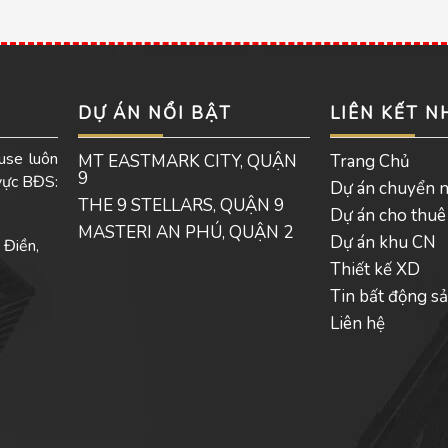
DỰ ÁN NỔI BẬT
LIÊN KẾT 
use luôn
MT EASTMARK CITY, QUẬN
Trang Chủ
9
 vực BĐS:
Dự án chuyển 
THE 9 STELLARS, QUẬN 9
Dự án cho thuê
MASTERI AN PHÚ, QUẬN 2
Dự án khu CN
 Điền,
Thiết kế XD
Tin bất động s
Liên hệ