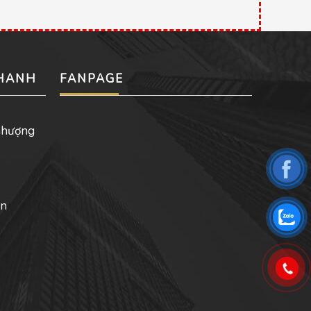
NHANH
FANPAGE
nhượng
ản