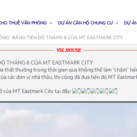
CHO THUÊ VĂN PHÒNG
DỰ ÁN CĂN HỘ CHUNG CƯ
DỰ ÁN
NG” BẰNG TIẾN ĐỘ THÁNG 6 CỦA MT EASTMARK CITY
VSL HOUSE
Ộ THÁNG 6 CỦA MT EASTMARK CITY
thất thường trong thời gian qua không thể làm “chậm” tiến 
ủa các đơn vị nhà thầu, thi công đã đưa tiến độ MT Eastmark
3 của MT Eastmark City tại đây: