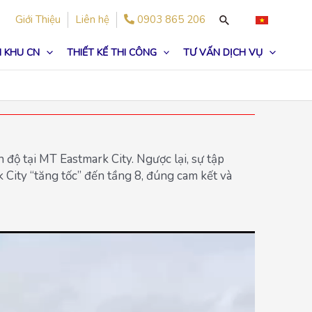
Giới Thiệu
Liên hệ
0903 865 206
 KHU CN
THIẾT KẾ THI CÔNG
TƯ VẤN DỊCH VỤ
độ tại MT Eastmark City. Ngược lại, sự tập
 City “tăng tốc” đến tầng 8, đúng cam kết và