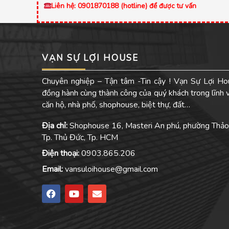
Liên hệ: 0901870188 (hotline) để được tư vấn
VẠN SỰ LỢI HOUSE
Chuyên nghiệp – Tận tâm -Tin cậy ! Vạn Sự Lợi Ho
đồng hành cùng thành công của quý khách trong lĩnh
căn hộ, nhà phố, shophouse, biệt thự, đất…
Địa chỉ:
Shophouse 16, Masteri An phú, phường Thảo
Tp. Thủ Đức, Tp. HCM
Điện thoại:
0903.865.206
Email:
vansuloihouse@gmail.com
F
Y
E
a
o
n
c
u
v
e
t
e
b
u
l