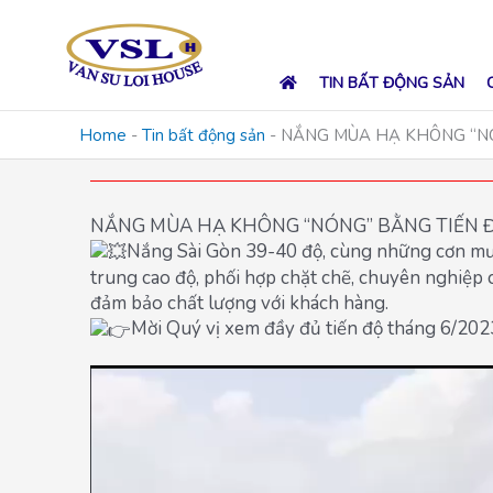
Skip
to
content
TIN BẤT ĐỘNG SẢN
Home
-
Tin bất động sản
-
NẮNG MÙA HẠ KHÔNG “NÓ
NẮNG MÙA HẠ KHÔNG “NÓNG” BẰNG TIẾN Đ
Nắng Sài Gòn 39-40 độ, cùng những cơn mưa 
trung cao độ, phối hợp chặt chẽ, chuyên nghiệp c
đảm bảo chất lượng với khách hàng.
Mời Quý vị xem đầy đủ tiến độ tháng 6/202