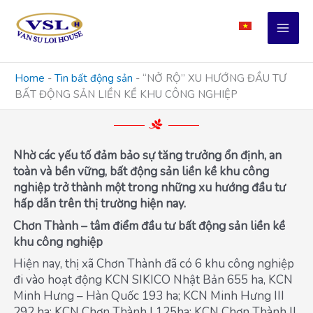
Skip
to
content
Home
-
Tin bất động sản
-
“NỞ RỘ” XU HƯỚNG ĐẦU TƯ
BẤT ĐỘNG SẢN LIỀN KỀ KHU CÔNG NGHIỆP
Nhờ các yếu tố đảm bảo sự tăng trưởng ổn định, an
toàn và bền vững, bất động sản liền kề khu công
nghiệp trở thành một trong những xu hướng đầu tư
hấp dẫn trên thị trường hiện nay.
Chơn Thành – tâm điểm đầu tư bất động sản liền kề
khu công nghiệp
Hiện nay, thị xã Chơn Thành đã có 6 khu công nghiệp
đi vào hoạt động KCN SIKICO Nhật Bản 655 ha, KCN
Minh Hưng – Hàn Quốc 193 ha; KCN Minh Hưng III
292 ha; KCN Chơn Thành I 125ha; KCN Chơn Thành II