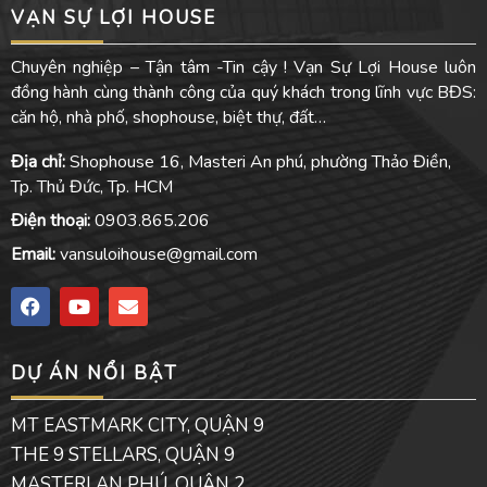
VẠN SỰ LỢI HOUSE
Chuyên nghiệp – Tận tâm -Tin cậy ! Vạn Sự Lợi House luôn
đồng hành cùng thành công của quý khách trong lĩnh vực BĐS:
căn hộ, nhà phố, shophouse, biệt thự, đất…
Địa chỉ:
Shophouse 16, Masteri An phú, phường Thảo Điền,
Tp. Thủ Đức, Tp. HCM
Điện thoại:
0903.865.206
Email:
vansuloihouse@gmail.com
F
Y
E
a
o
n
c
u
v
e
t
e
DỰ ÁN NỔI BẬT
b
u
l
o
b
o
o
e
p
MT EASTMARK CITY, QUẬN 9
k
e
THE 9 STELLARS, QUẬN 9
MASTERI AN PHÚ, QUẬN 2