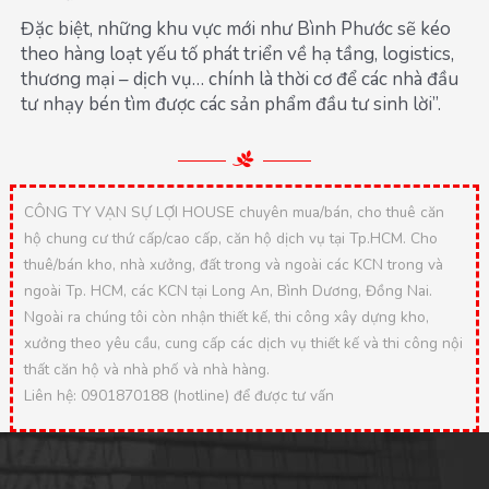
Đặc biệt, những khu vực mới như Bình Phước sẽ kéo
theo hàng loạt yếu tố phát triển về hạ tầng, logistics,
thương mại – dịch vụ… chính là thời cơ để các nhà đầu
tư nhạy bén tìm được các sản phẩm đầu tư sinh lời”.
CÔNG TY VẠN SỰ LỢI HOUSE chuyên mua/bán, cho thuê căn
hộ chung cư thứ cấp/cao cấp, căn hộ dịch vụ tại Tp.HCM. Cho
thuê/bán kho, nhà xưởng, đất trong và ngoài các KCN trong và
ngoài Tp. HCM, các KCN tại Long An, Bình Dương, Đồng Nai.
Ngoài ra chúng tôi còn nhận thiết kế, thi công xây dựng kho,
xưởng theo yêu cầu, cung cấp các dịch vụ thiết kế và thi công nội
thất căn hộ và nhà phố và nhà hàng.
Liên hệ: 0901870188 (hotline) để được tư vấn