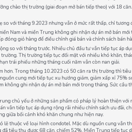
ng chào thị trường (giai đoạn mở bán tiếp theo) với 18 căn. 
ẹ so với tháng 9.2023 nhưng vẫn ở mức rất thấp, chỉ tương
iền Nam và miền Trung không ghi nhận dự án mở bán mới tr
p đóng giỏ hàng để điều chỉnh giá bán và chính sách bán hà
ng so với tháng trước. Nhiều chủ đầu tư vẫn tiếp tục áp dụng
ường. Thị trường tiếp tục đối mặt với nhiều khó khăn, thách
hạn trái phiếu những tháng cuối năm vẫn còn nan giải.
n. Trong tháng 10.2023 có 50 căn ra thị trường thì tiêu t
 nguồn cung mới tiếp tục xu hướng giảm, giảm xấp xỉ 75% so
 không ghi nhận dự án mở bán mới trong tháng. Sức cầu thị
trung chủ yếu ở những sản phẩm có pháp lý hoàn thiện với m
n vẫn tiếp tục áp dụng rộng rãi nhiều chính sách ưu đãi, chi
ường giữa bối cảnh khó khăn chung như hiện nay.
 lẽ thuộc về loại hình condotel. Mặc dù nguồn cung vẫn thấp
ờng đã tiêu thụ được 68 căn, chiếm 52%. Miền Trung tiếp tụ