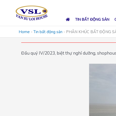
Skip
to
content
TIN BẤT ĐỘNG SẢN
Home
-
Tin bất động sản
-
PHÂN KHÚC BẤT ĐỘNG SẢ
Đầu quý IV/2023, biệt thự nghỉ dưỡng, shophouse