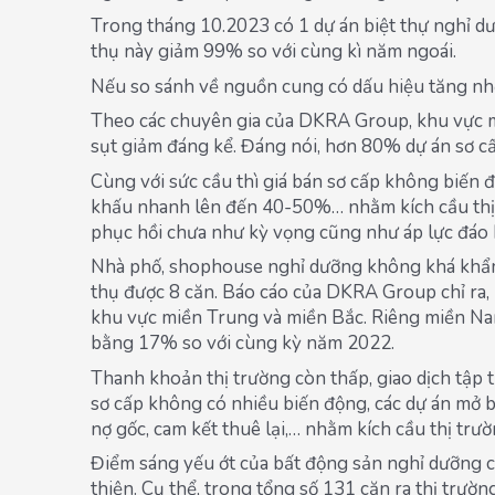
Trong tháng 10.2023 có 1 dự án biệt thự nghỉ dưỡ
thụ này giảm 99% so với cùng kì năm ngoái.
Nếu so sánh về nguồn cung có dấu hiệu tăng nh
Theo các chuyên gia của DKRA Group, khu vực m
sụt giảm đáng kể. Đáng nói, hơn 80% dự án sơ cấ
Cùng với sức cầu thì giá bán sơ cấp không biến độ
khấu nhanh lên đến 40-50%… nhằm kích cầu thị tr
phục hồi chưa như kỳ vọng cũng như áp lực đáo 
Nhà phố, shophouse nghỉ dưỡng không khá khẩm hơ
thụ được 8 căn. Báo cáo của DKRA Group chỉ ra,
khu vực miền Trung và miền Bắc. Riêng miền Nam
bằng 17% so với cùng kỳ năm 2022.
Thanh khoản thị trường còn thấp, giao dịch tập 
sơ cấp không có nhiều biến động, các dự án mở bá
nợ gốc, cam kết thuê lại,… nhằm kích cầu thị tr
Điểm sáng yếu ớt của bất động sản nghỉ dưỡng có
thiện. Cụ thể, trong tổng số 131 căn ra thị trư