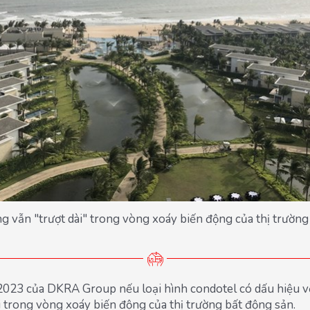
g vẫn "trượt dài" trong vòng xoáy biến động của thị trườn
23 của DKRA Group nếu loại hình condotel có dấu hiệu về gi
 trong vòng xoáy biến động của thị trường bất động sản.