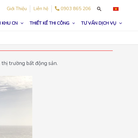
Giới Thiệu
Liên hệ
0903 865 206
 KHU CN
THIẾT KẾ THI CÔNG
TƯ VẤN DỊCH VỤ
 thị trường bất động sản.