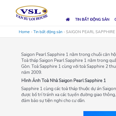
Skip
to
content
TIN BẤT ĐỘNG SẢN
Home
-
Tin bất động sản
-
SAIGON PEARL SAPPHIRE 
Saigon Pearl Sapphire 1 nằm trong chuỗi căn hộ Sai
Toà tháp Saigon Pearl Sapphire 1 nằm trong quần
Gòn. Toà Sapphire 1 cùng với toà Sapphire 2 thuô
năm 2009.
Hình Ảnh Toà Nhà Saigon Pearl Sapphire 1
Sapphire 1 cùng các toà tháp thuộc dự án Saigo
được bố trí tránh xa các tuyến đường giao thông, 
đảm bảo sự tiện nghi cho cư dân.