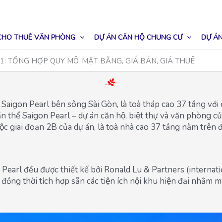
CHO THUÊ VĂN PHÒNG
DỰ ÁN CĂN HỘ CHUNG CƯ
DỰ ÁN
1: TỔNG HỢP QUY MÔ, MẶT BẰNG, GIÁ BÁN, GIÁ THUÊ
gon Pearl bên sông Sài Gòn, là toà tháp cao 37 tầng với ca
 thể Saigon Pearl – dự án căn hộ, biệt thự và văn phòng
̣c giai đoạn 2B của dự án, là toà nhà cao 37 tầng nằm tr
n Pearl đều được thiết kế bởi Ronald Lu & Partners (internati
đồng thời tích hợp sẵn các tiện ích nội khu hiện đại nhằm