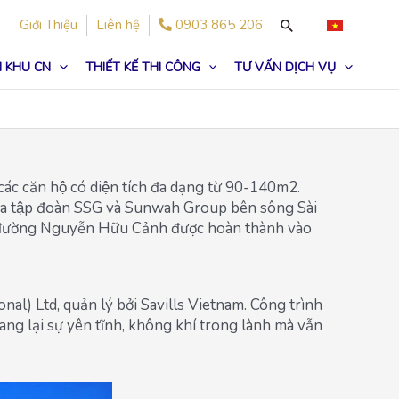
Giới Thiệu
Liên hệ
0903 865 206
 KHU CN
THIẾT KẾ THI CÔNG
TƯ VẤN DỊCH VỤ
́c căn hộ có diện tích đa dạng từ 90-140m2.
 của tập đoàn SSG và Sunwah Group bên sông Sài
ên đường Nguyễn Hữu Cảnh được hoàn thành vào
onal) Ltd, quản lý bởi Savills Vietnam. Công trình
 mang lại sự yên tĩnh, không khí trong lành mà vẫn