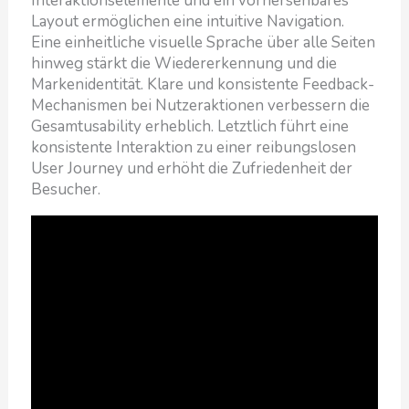
Interaktionselemente und ein vorhersehbares
Layout ermöglichen eine intuitive Navigation.
Eine einheitliche visuelle Sprache über alle Seiten
hinweg stärkt die Wiedererkennung und die
Markenidentität. Klare und konsistente Feedback-
Mechanismen bei Nutzeraktionen verbessern die
Gesamtusability erheblich. Letztlich führt eine
konsistente Interaktion zu einer reibungslosen
User Journey und erhöht die Zufriedenheit der
Besucher.