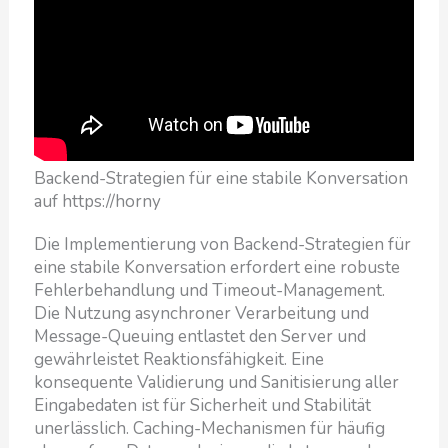
Backend-Strategien für eine stabile Konversation
auf https://horny
Die Implementierung von Backend-Strategien für
eine stabile Konversation erfordert eine robuste
Fehlerbehandlung und Timeout-Management.
Die Nutzung asynchroner Verarbeitung und
Message-Queuing entlastet den Server und
gewährleistet Reaktionsfähigkeit. Eine
konsequente Validierung und Sanitisierung aller
Eingabedaten ist für Sicherheit und Stabilität
unerlässlich. Caching-Mechanismen für häufig