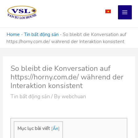
Skip
to
content
Home
-
Tin bất động sản
-
So bleibt die Konversation auf
https://horny.com.de/ während der Interaktion konsistent
So bleibt die Konversation auf
https://horny.com.de/ während der
Interaktion konsistent
Tin bất động sản
/ By
webchuan
Mục lục bài viết
[
Ẩn
]