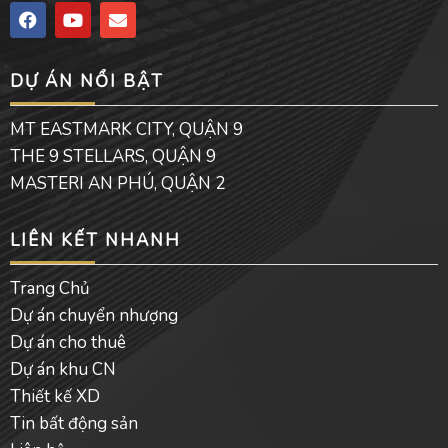
F
Y
E
a
o
n
c
u
v
e
t
e
DỰ ÁN NỔI BẬT
b
u
l
o
b
o
o
e
p
MT EASTMARK CITY, QUẬN 9
k
e
THE 9 STELLARS, QUẬN 9
MASTERI AN PHÚ, QUẬN 2
LIÊN KẾT NHANH
Trang Chủ
Dự án chuyển nhượng
Dự án cho thuê
Dự án khu CN
Thiết kế XD
Tin bất động sản