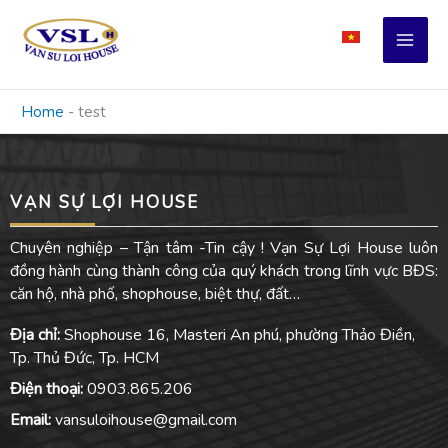
Skip
to
content
Home
-
test
VẠN SỰ LỢI HOUSE
Chuyên nghiệp – Tận tâm -Tin cậy ! Vạn Sự Lợi House luôn
đồng hành cùng thành công của quý khách trong lĩnh vực BĐS:
căn hộ, nhà phố, shophouse, biệt thự, đất…
Địa chỉ:
Shophouse 16, Masteri An phú, phường Thảo Điền,
Tp. Thủ Đức, Tp. HCM
Điện thoại:
0903.865.206
Email:
vansuloihouse@gmail.com